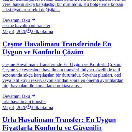
yerel halkın sıkça karşılaştığı bir durumdur. Bu bölgelerde korsan
taksi fiyatları sürekli değişikli...
Devamını Oku
cesme havalimani transfer
May 4, 2026
2
dk okuma
Çeşme Havalimanı Transferinde En
Uygun ve Konforlu Çözüm
Çeşme Havalimanı Transferinde En Uygun ve Konforlu Çözüm
Çeşme ve çevresinde havalimanı transferi ihtiyacı, özellikle tatil
sezonunda sıkça karşılaşılan bir durumdur. Seyahat planları, otel
veya tatil köyü rezervasyonlarından sonra en önemli ayrıntılardan
biri, havaalanı ile konaklama noktası aras...
Devamını Oku
urla havalimani transfer
May 4, 2026
3
dk okuma
Urla Havalimanı Transfer: En Uygun
Fiyatlarla Konforlu ve Güvenilir