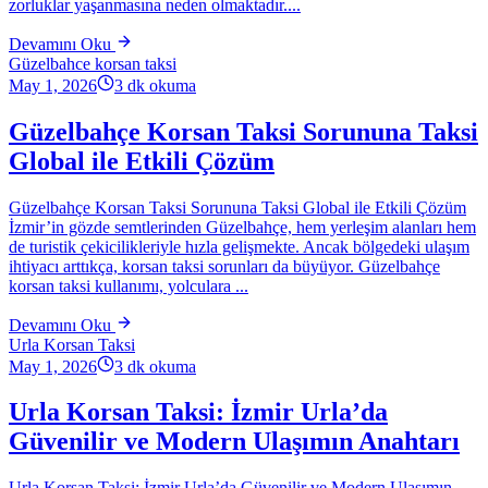
zorluklar yaşanmasına neden olmaktadır....
Devamını Oku
Güzelbahce korsan taksi
May 1, 2026
3
dk okuma
Güzelbahçe Korsan Taksi Sorununa Taksi
Global ile Etkili Çözüm
Güzelbahçe Korsan Taksi Sorununa Taksi Global ile Etkili Çözüm
İzmir’in gözde semtlerinden Güzelbahçe, hem yerleşim alanları hem
de turistik çekicilikleriyle hızla gelişmekte. Ancak bölgedeki ulaşım
ihtiyacı arttıkça, korsan taksi sorunları da büyüyor. Güzelbahçe
korsan taksi kullanımı, yolculara ...
Devamını Oku
Urla Korsan Taksi
May 1, 2026
3
dk okuma
Urla Korsan Taksi: İzmir Urla’da
Güvenilir ve Modern Ulaşımın Anahtarı
Urla Korsan Taksi: İzmir Urla’da Güvenilir ve Modern Ulaşımın