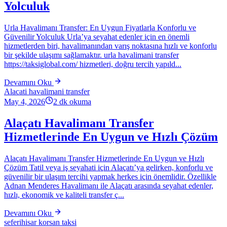
Yolculuk
Urla Havalimanı Transfer: En Uygun Fiyatlarla Konforlu ve
Güvenilir Yolculuk Urla’ya seyahat edenler için en önemli
hizmetlerden biri, havalimanından varış noktasına hızlı ve konforlu
bir şekilde ulaşımı sağlamaktır. urla havalimani transfer
https://taksiglobal.com/ hizmetleri, doğru tercih yapıld...
Devamını Oku
Alacati havalimani transfer
May 4, 2026
2
dk okuma
Alaçatı Havalimanı Transfer
Hizmetlerinde En Uygun ve Hızlı Çözüm
Alaçatı Havalimanı Transfer Hizmetlerinde En Uygun ve Hızlı
Çözüm Tatil veya iş seyahati için Alaçatı’ya gelirken, konforlu ve
güvenilir bir ulaşım tercihi yapmak herkes için önemlidir. Özellikle
Adnan Menderes Havalimanı ile Alaçatı arasında seyahat edenler,
hızlı, ekonomik ve kaliteli transfer ç...
Devamını Oku
seferihisar korsan taksi