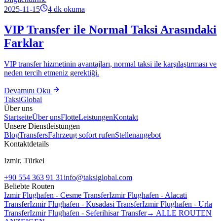
2025-11-15
4
dk okuma
VIP Transfer ile Normal Taksi Arasındaki
Farklar
VIP transfer hizmetinin avantajları, normal taksi ile karşılaştırması ve
neden tercih etmeniz gerektiği.
Devamını Oku
Taksi
Global
Über uns
Startseite
Über uns
Flotte
Leistungen
Kontakt
Unsere Dienstleistungen
Blog
Transfers
Fahrzeug sofort rufen
Stellenangebot
Kontaktdetails
Izmir, Türkei
+90 554 363 91 31
info@taksiglobal.com
Beliebte Routen
Izmir Flughafen - Cesme Transfer
Izmir Flughafen - Alacati
Transfer
Izmir Flughafen - Kusadasi Transfer
Izmir Flughafen - Urla
Transfer
Izmir Flughafen - Seferihisar Transfer
→ ALLE ROUTEN