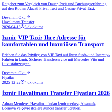
Ratgeber zum Vergleich von Dauer, Preis und Buchungserfahrung
auf den Routen Alacati Privat-Taxi und Cesme Privat-Taxi.
Devamını Oku
Havalimanı Transfer
2026-04-13
3
dk okuma
Izmir VIP Taxi: Ihre Adresse für
komfortablen und luxuriösen Transport
Erleben Sie das Privileg von VIP Taxi auf Ihren Stadt- und Intercity-
Fahrten in Izmir. Sicherer Transferservice mit Mercedes Vito und
Luxusfahrzeugen.
Devamını Oku
Fiyatlar
2025-12-22
4
dk okuma
İzmir Havalimanı Transfer Fiyatları 2026
Adnan Menderes Havalimanı'ndan İzmir merkez, Alsancak,
Bornova ve çevre ilçelere güncel transfer ücretleri.