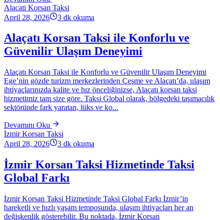
Alacati Korsan Taksi
April 28, 2026
3
dk okuma
Alaçatı Korsan Taksi ile Konforlu ve
Güvenilir Ulaşım Deneyimi
Alaçatı Korsan Taksi ile Konforlu ve Güvenilir Ulaşım Deneyimi
Ege’nin gözde turizm merkezlerinden Çeşme ve Alaçatı’da, ulaşım
ihtiyaçlarınızda kalite ve hız önceliğinizse, Alaçatı korsan taksi
hizmetimiz tam size göre. Taksi Global olarak, bölgedeki taşımacılık
sektöründe fark yaratan, lüks ve ko...
Devamını Oku
İzmir Korsan Taksi
April 28, 2026
3
dk okuma
İzmir Korsan Taksi Hizmetinde Taksi
Global Farkı
İzmir Korsan Taksi Hizmetinde Taksi Global Farkı İzmir’in
hareketli ve hızlı yaşam temposunda, ulaşım ihtiyaçları her an
değişkenlik gösterebilir. Bu noktada, İzmir Korsan