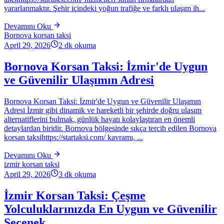
yararlanmaktır. Şehir içindeki yoğun trafiğe ve farklı ulaşım ih...
Devamını Oku
Bornova korsan taksi
April 29, 2026
2
dk okuma
Bornova Korsan Taksi: İzmir'de Uygun
ve Güvenilir Ulaşımın Adresi
Bornova Korsan Taksi: İzmir'de Uygun ve Güvenilir Ulaşımın
Adresi İzmir gibi dinamik ve hareketli bir şehirde doğru ulaşım
alternatiflerini bulmak, günlük hayatı kolaylaştıran en önemli
detaylardan biridir. Bornova bölgesinde sıkça tercih edilen Bornova
korsan taksihttps://startaksi.com/ kavramı, ...
Devamını Oku
izmir korsan taksi
April 29, 2026
3
dk okuma
İzmir Korsan Taksi: Çeşme
Yolculuklarınızda En Uygun ve Güvenilir
Seçenek