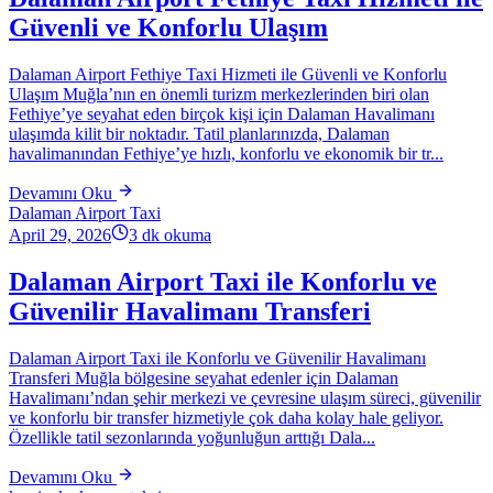
Güvenli ve Konforlu Ulaşım
Dalaman Airport Fethiye Taxi Hizmeti ile Güvenli ve Konforlu
Ulaşım Muğla’nın en önemli turizm merkezlerinden biri olan
Fethiye’ye seyahat eden birçok kişi için Dalaman Havalimanı
ulaşımda kilit bir noktadır. Tatil planlarınızda, Dalaman
havalimanından Fethiye’ye hızlı, konforlu ve ekonomik bir tr...
Devamını Oku
Dalaman Airport Taxi
April 29, 2026
3
dk okuma
Dalaman Airport Taxi ile Konforlu ve
Güvenilir Havalimanı Transferi
Dalaman Airport Taxi ile Konforlu ve Güvenilir Havalimanı
Transferi Muğla bölgesine seyahat edenler için Dalaman
Havalimanı’ndan şehir merkezi ve çevresine ulaşım süreci, güvenilir
ve konforlu bir transfer hizmetiyle çok daha kolay hale geliyor.
Özellikle tatil sezonlarında yoğunluğun arttığı Dala...
Devamını Oku