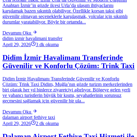
Anahtarı İzmir’in gözde ilçesi Urla’da ulaşım ihtiyaçlarını
karşılamak bazen sıkıntılı olabiliyor. Özellikle korsan taksi gibi
güvenilir olmayan seçeneklerle karşılaşmak, yolcular için sıkıntılı
durumlar yaratabiliyor. Böyle bir ortamda...
Devamını Oku
didim izmir havalimani transfer
April 29, 2026
3
dk okuma
Didim İzmir Havalimanı Transferinde
Güvenilir ve Konforlu Çözüm: Trink Taxi
Didim İzmir Havalimanı Transferinde Güvenilir ve Konforlu
Çözüm: Trink Taxi Didim, Muğla’nın gözde turizm merkezlerinden
biri olarak her yıl binlerce ziyaretçiyi ağırlıyor. Bölgeye gelen yerli
ve yabancı turistlerin büyük bir kısmı, seyahatlerinin sorunsuz
geçmesini sağlamak için güvenilir bir ula...
Devamını Oku
dalaman airport fethiye taxi
April 29, 2026
2
dk okuma
Dalaman Airport Fethiye Taxi Hizmeti ile