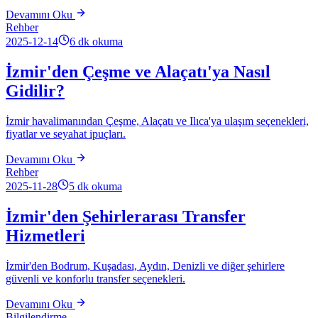
Devamını Oku
Rehber
2025-12-14
6
dk okuma
İzmir'den Çeşme ve Alaçatı'ya Nasıl
Gidilir?
İzmir havalimanından Çeşme, Alaçatı ve Ilıca'ya ulaşım seçenekleri,
fiyatlar ve seyahat ipuçları.
Devamını Oku
Rehber
2025-11-28
5
dk okuma
İzmir'den Şehirlerarası Transfer
Hizmetleri
İzmir'den Bodrum, Kuşadası, Aydın, Denizli ve diğer şehirlere
güvenli ve konforlu transfer seçenekleri.
Devamını Oku
Bilgilendirme