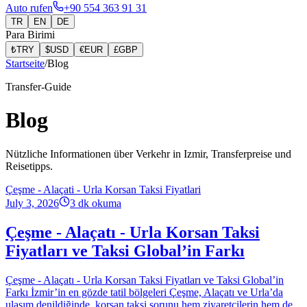
Auto rufen
+90 554 363 91 31
TR
EN
DE
Para Birimi
₺
TRY
$
USD
€
EUR
£
GBP
Startseite
/
Blog
Transfer-Guide
Blog
Nützliche Informationen über Verkehr in Izmir, Transferpreise und
Reisetipps.
Çeşme - Alaçati - Urla Korsan Taksi Fiyatlari
July 3, 2026
3
dk okuma
Çeşme - Alaçatı - Urla Korsan Taksi
Fiyatları ve Taksi Global’in Farkı
Çeşme - Alaçatı - Urla Korsan Taksi Fiyatları ve Taksi Global’in
Farkı İzmir’in en gözde tatil bölgeleri Çeşme, Alaçatı ve Urla’da
ulaşım denildiğinde, korsan taksi sorunu hem ziyaretçilerin hem de