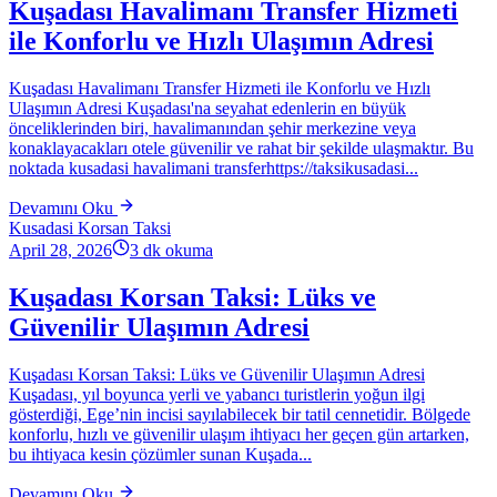
Kuşadası Havalimanı Transfer Hizmeti
ile Konforlu ve Hızlı Ulaşımın Adresi
Kuşadası Havalimanı Transfer Hizmeti ile Konforlu ve Hızlı
Ulaşımın Adresi Kuşadası'na seyahat edenlerin en büyük
önceliklerinden biri, havalimanından şehir merkezine veya
konaklayacakları otele güvenilir ve rahat bir şekilde ulaşmaktır. Bu
noktada kusadasi havalimani transferhttps://taksikusadasi...
Devamını Oku
Kusadasi Korsan Taksi
April 28, 2026
3
dk okuma
Kuşadası Korsan Taksi: Lüks ve
Güvenilir Ulaşımın Adresi
Kuşadası Korsan Taksi: Lüks ve Güvenilir Ulaşımın Adresi
Kuşadası, yıl boyunca yerli ve yabancı turistlerin yoğun ilgi
gösterdiği, Ege’nin incisi sayılabilecek bir tatil cennetidir. Bölgede
konforlu, hızlı ve güvenilir ulaşım ihtiyacı her geçen gün artarken,
bu ihtiyaca kesin çözümler sunan Kuşada...
Devamını Oku