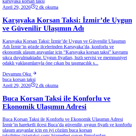
karsiyaka korsan taksi
April 29, 2026
2
dk okuma
Karşıyaka Korsan Taksi: İzmir’de Uygun
ve Güvenilir Ulaşımın Adı
Karşıyaka Korsan Taksi: İzmir’de Uygun ve Güvenilir Ulaşımın
Adı İzmir’in gözde ilçelerinden Karşıyaka’da, konforlu ve
ekonomik ulaşım arayanlar için “Karşıyaka korsan taksi” kavramı
sıkça duyulmaktadır. Uygun fiyatları, hızlı servisi ve memnuniyet
odaklı yaklaşımlarıyla öne çıkan bu taşımacılık s...
Devamını Oku
buca korsan taksi
April 29, 2026
2
dk okuma
Buca Korsan Taksi ile Konforlu ve
Ekonomik Ulaşımın Adresi
Buca Korsan Taksi ile Konforlu ve Ekonomik Ulaşımın Adresi
İzmir’in hareketli ilçesi Buca’da güvenilir, uygun fiyatlı ve konforlu
ulaşım arayanlar için en iyi çözüm buca korsan
taksihttps://startaksi.com/ hizmetleri sunan firmalardan