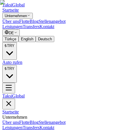
Taksi
Global
Startseite
Unternehmen
Über uns
Flotte
Blog
Stellenangebot
Leistungen
Transfers
Kontakt
DE
Türkçe
English
Deutsch
₺
TRY
Auto rufen
₺
TRY
Taksi
Global
Startseite
Unternehmen
Über uns
Flotte
Blog
Stellenangebot
Leistungen
Transfers
Kontakt