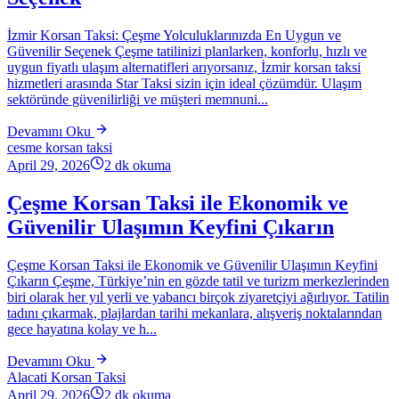
İzmir Korsan Taksi: Çeşme Yolculuklarınızda En Uygun ve
Güvenilir Seçenek Çeşme tatilinizi planlarken, konforlu, hızlı ve
uygun fiyatlı ulaşım alternatifleri arıyorsanız, İzmir korsan taksi
hizmetleri arasında Star Taksi sizin için ideal çözümdür. Ulaşım
sektöründe güvenilirliği ve müşteri memnuni...
Devamını Oku
cesme korsan taksi
April 29, 2026
2
dk okuma
Çeşme Korsan Taksi ile Ekonomik ve
Güvenilir Ulaşımın Keyfini Çıkarın
Çeşme Korsan Taksi ile Ekonomik ve Güvenilir Ulaşımın Keyfini
Çıkarın Çeşme, Türkiye’nin en gözde tatil ve turizm merkezlerinden
biri olarak her yıl yerli ve yabancı birçok ziyaretçiyi ağırlıyor. Tatilin
tadını çıkarmak, plajlardan tarihi mekanlara, alışveriş noktalarından
gece hayatına kolay ve h...
Devamını Oku
Alacati Korsan Taksi
April 29, 2026
2
dk okuma