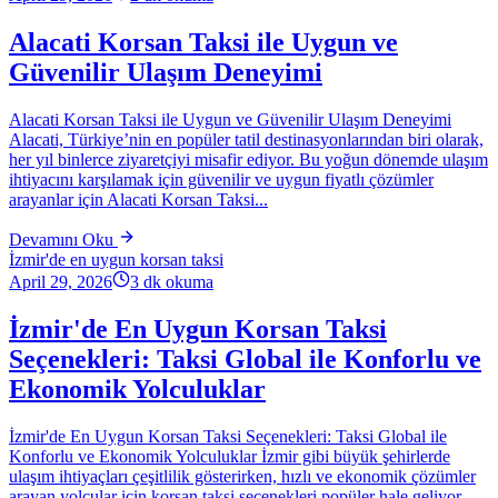
Alacati Korsan Taksi ile Uygun ve
Güvenilir Ulaşım Deneyimi
Alacati Korsan Taksi ile Uygun ve Güvenilir Ulaşım Deneyimi
Alacati, Türkiye’nin en popüler tatil destinasyonlarından biri olarak,
her yıl binlerce ziyaretçiyi misafir ediyor. Bu yoğun dönemde ulaşım
ihtiyacını karşılamak için güvenilir ve uygun fiyatlı çözümler
arayanlar için Alacati Korsan Taksi...
Devamını Oku
İzmir'de en uygun korsan taksi
April 29, 2026
3
dk okuma
İzmir'de En Uygun Korsan Taksi
Seçenekleri: Taksi Global ile Konforlu ve
Ekonomik Yolculuklar
İzmir'de En Uygun Korsan Taksi Seçenekleri: Taksi Global ile
Konforlu ve Ekonomik Yolculuklar İzmir gibi büyük şehirlerde
ulaşım ihtiyaçları çeşitlilik gösterirken, hızlı ve ekonomik çözümler
arayan yolcular için korsan taksi seçenekleri popüler hale geliyor.