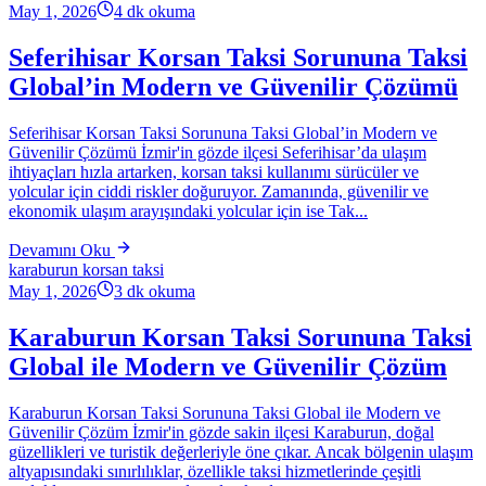
May 1, 2026
4
dk okuma
Seferihisar Korsan Taksi Sorununa Taksi
Global’in Modern ve Güvenilir Çözümü
Seferihisar Korsan Taksi Sorununa Taksi Global’in Modern ve
Güvenilir Çözümü İzmir'in gözde ilçesi Seferihisar’da ulaşım
ihtiyaçları hızla artarken, korsan taksi kullanımı sürücüler ve
yolcular için ciddi riskler doğuruyor. Zamanında, güvenilir ve
ekonomik ulaşım arayışındaki yolcular için ise Tak...
Devamını Oku
karaburun korsan taksi
May 1, 2026
3
dk okuma
Karaburun Korsan Taksi Sorununa Taksi
Global ile Modern ve Güvenilir Çözüm
Karaburun Korsan Taksi Sorununa Taksi Global ile Modern ve
Güvenilir Çözüm İzmir'in gözde sakin ilçesi Karaburun, doğal
güzellikleri ve turistik değerleriyle öne çıkar. Ancak bölgenin ulaşım
altyapısındaki sınırlılıklar, özellikle taksi hizmetlerinde çeşitli