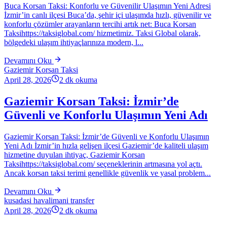
Buca Korsan Taksi: Konforlu ve Güvenilir Ulaşımın Yeni Adresi
İzmir’in canlı ilçesi Buca’da, şehir içi ulaşımda hızlı, güvenilir ve
konforlu çözümler arayanların tercihi artık net: Buca Korsan
Taksihttps://taksiglobal.com/ hizmetimiz. Taksi Global olarak,
bölgedeki ulaşım ihtiyaçlarınıza modern, l...
Devamını Oku
Gaziemir Korsan Taksi
April 28, 2026
2
dk okuma
Gaziemir Korsan Taksi: İzmir’de
Güvenli ve Konforlu Ulaşımın Yeni Adı
Gaziemir Korsan Taksi: İzmir’de Güvenli ve Konforlu Ulaşımın
Yeni Adı İzmir’in hızla gelişen ilçesi Gaziemir’de kaliteli ulaşım
hizmetine duyulan ihtiyaç, Gaziemir Korsan
Taksihttps://taksiglobal.com/ seçeneklerinin artmasına yol açtı.
Ancak korsan taksi terimi genellikle güvenlik ve yasal problem...
Devamını Oku
kusadasi havalimani transfer
April 28, 2026
2
dk okuma