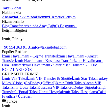
Taksi
Global
Hakkımızda
Anasayfa
Hakkımızda
Filomuz
Hizmetler
İletişim
Hizmetlerimiz
Blog
Transferler
Anında Araç Çağır
İş Başvurusu
İletişim Bilgileri
İzmir, Türkiye
+90 554 363 91 31
info@taksiglobal.com
Popüler Rotalar
İzmir Havalimanı - Çeşme Transfer
İzmir Havalimanı - Alaçatı
Transfer
İzmir Havalimanı - Kuşadası Transfer
İzmir Havalimanı -
Urla Transfer
İzmir Havalimanı - Seferihisar Transfer
→ TÜM
ROTALARI GÖR
GRUP SİTELERİMİZ
İzmir VIP Taksi
İzmir VIP Transfer & Shuttle
İzmir Star Taksi
Turkey
Miles (Global)
GoDeday (Official)
İzmir Trink Taksi
Alaçatı VIP
Taksi
İzmir Ucuz Taksi
Kuşadası VIP Taksi
GoDeday Sigorta
Hangi
Transfer? (Portal)
Taksi Ücreti Hesapla
İzmir Taksi Hesaplama
Taksi
Fiyatları / Ücretleri
Türkçe
İzmir