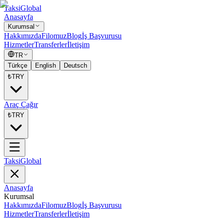
Taksi
Global
Anasayfa
Kurumsal
Hakkımızda
Filomuz
Blog
İş Başvurusu
Hizmetler
Transferler
İletişim
TR
Türkçe
English
Deutsch
₺
TRY
Araç Çağır
₺
TRY
Taksi
Global
Anasayfa
Kurumsal
Hakkımızda
Filomuz
Blog
İş Başvurusu
Hizmetler
Transferler
İletişim