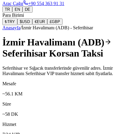
Araç Çağır
+90 554 363 91 31
TR
EN
DE
Para Birimi
₺
TRY
$
USD
€
EUR
£
GBP
Anasayfa
/
İzmir Havalimanı (ADB)
-
Seferihisar
İzmir Havalimanı (ADB)
Seferihisar Korsan Taksi
Seferihisar ve Sığacık transferlerinde güvenilir adres. İzmir
Havalimanı Seferihisar VIP transfer hizmeti sabit fiyatlarla.
Mesafe
~
56.1
KM
Süre
~
58
DK
Hizmet