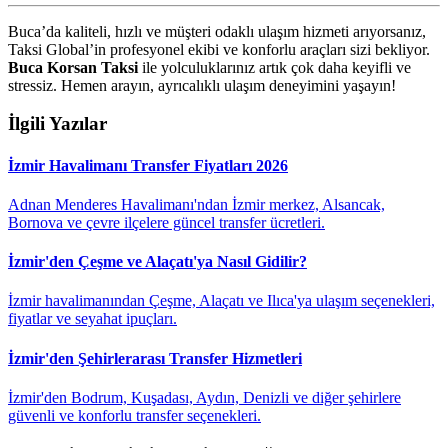
Buca’da kaliteli, hızlı ve müşteri odaklı ulaşım hizmeti arıyorsanız,
Taksi Global’in profesyonel ekibi ve konforlu araçları sizi bekliyor.
Buca Korsan Taksi
ile yolculuklarınız artık çok daha keyifli ve
stressiz. Hemen arayın, ayrıcalıklı ulaşım deneyimini yaşayın!
İlgili Yazılar
İzmir Havalimanı Transfer Fiyatları 2026
Adnan Menderes Havalimanı'ndan İzmir merkez, Alsancak,
Bornova ve çevre ilçelere güncel transfer ücretleri.
İzmir'den Çeşme ve Alaçatı'ya Nasıl Gidilir?
İzmir havalimanından Çeşme, Alaçatı ve Ilıca'ya ulaşım seçenekleri,
fiyatlar ve seyahat ipuçları.
İzmir'den Şehirlerarası Transfer Hizmetleri
İzmir'den Bodrum, Kuşadası, Aydın, Denizli ve diğer şehirlere
güvenli ve konforlu transfer seçenekleri.