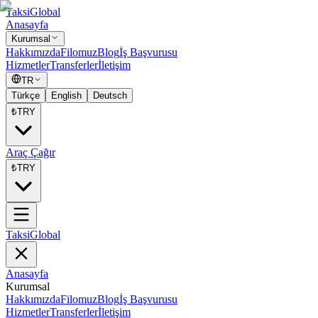
Taksi
Global
Anasayfa
Kurumsal
Hakkımızda
Filomuz
Blog
İş Başvurusu
Hizmetler
Transferler
İletişim
TR
Türkçe
English
Deutsch
₺
TRY
Araç Çağır
₺
TRY
Taksi
Global
Anasayfa
Kurumsal
Hakkımızda
Filomuz
Blog
İş Başvurusu
Hizmetler
Transferler
İletişim