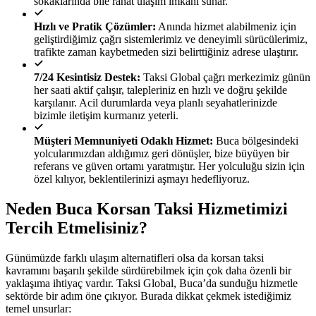
sokaklarında bile rahat ulaşım imkânı sunar.
Hızlı ve Pratik Çözümler:
Anında hizmet alabilmeniz için
geliştirdiğimiz çağrı sistemlerimiz ve deneyimli sürücülerimiz,
trafikte zaman kaybetmeden sizi belirttiğiniz adrese ulaştırır.
7/24 Kesintisiz Destek:
Taksi Global çağrı merkezimiz günün
her saati aktif çalışır, talepleriniz en hızlı ve doğru şekilde
karşılanır. Acil durumlarda veya planlı seyahatlerinizde
bizimle iletişim kurmanız yeterli.
Müşteri Memnuniyeti Odaklı Hizmet:
Buca bölgesindeki
yolcularımızdan aldığımız geri dönüşler, bize büyüyen bir
referans ve güven ortamı yaratmıştır. Her yolculuğu sizin için
özel kılıyor, beklentilerinizi aşmayı hedefliyoruz.
Neden Buca Korsan Taksi Hizmetimizi
Tercih Etmelisiniz?
Günümüzde farklı ulaşım alternatifleri olsa da korsan taksi
kavramını başarılı şekilde sürdürebilmek için çok daha özenli bir
yaklaşıma ihtiyaç vardır. Taksi Global, Buca’da sunduğu hizmetle
sektörde bir adım öne çıkıyor. Burada dikkat çekmek istediğimiz
temel unsurlar: