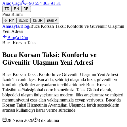
Araç Çağır
+90 554 363 91 31
TR
EN
DE
Para Birimi
₺
TRY
$
USD
€
EUR
£
GBP
Anasayfa
/
Blog
/
Buca Korsan Taksi: Konforlu ve Güvenilir Ulaşımın
Yeni Adresi
Blog'a Dön
Buca Korsan Taksi
Buca Korsan Taksi: Konforlu ve
Güvenilir Ulaşımın Yeni Adresi
Buca Korsan Taksi: Konforlu ve Güvenilir Ulaşımın Yeni Adresi
İzmir’in canlı ilçesi Buca’da, şehir içi ulaşımda hızlı, güvenilir ve
konforlu çözümler arayanların tercihi artık net: Buca Korsan
Taksihttps://taksiglobal.com/ hizmetimiz. Taksi Global olarak,
bölgedeki ulaşım ihtiyaçlarınıza modern, lüks araçlarımız ve müşteri
memnuniyetini esas alan yaklaşımımızla cevap veriyoruz. Buca’da
Korsan Taksi Hizmetinin Avantajları Ulaşımda farklı seçeneklerin
artması kullanıcıyı karar verme sürecinde
28 Nisan 2026
3
dk okuma