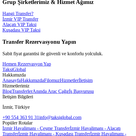
Grup Şirketlerimiz & Hizmet Ağımız
Hangi Transfer?
İzmir VIP Transfer
Alaçatı VIP Taksi
Kuşadası VIP Taksi
Transfer Rezervasyonu Yapın
Sabit fiyat garantisi ile güvenli ve konforlu yolculuk.
Hemen Rezervasyon Yap
Taksi
Global
Hakkımızda
Anasayfa
Hakkımızda
Filomuz
Hizmetler
İletişim
Hizmetlerimiz
Blog
Transferler
Anında Araç Çağır
İş Başvurusu
İletişim Bilgileri
İzmir, Türkiye
+90 554 363 91 31
info@taksiglobal.com
Popüler Rotalar
İzmir Havalimanı - Çeşme Transfer
İzmir Havalimanı - Alaçatı
Transfer
İzmir Havalimanı - Kuşadası Transfer
İzmir Havalimanı -