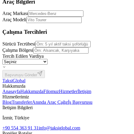
Araç Bilgileri
Araç Markası
Araç Modeli
Çalışma Tercihleri
Sürücü Tecrübesi
Çalışma Bölgesi
Tercih Edilen Vardiya
Başvuruyu Gönder
Taksi
Global
Hakkımızda
Anasayfa
Hakkımızda
Filomuz
Hizmetler
İletişim
Hizmetlerimiz
Blog
Transferler
Anında Araç Çağır
İş Başvurusu
İletişim Bilgileri
İzmir, Türkiye
+90 554 363 91 31
info@taksiglobal.com
Popüler Rotalar