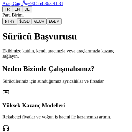
Araç Çağır
+90 554 363 91 31
TR
EN
DE
Para Birimi
₺
TRY
$
USD
€
EUR
£
GBP
Sürücü Başvurusu
Ekibimize katılın, kendi aracınızla veya araçlarımızla kazanç
sağlayın.
Neden Bizimle Çalışmalısınız?
Sürücülerimiz için sunduğumuz ayrıcalıklar ve fırsatlar.
Yüksek Kazanç Modelleri
Rekabetçi fiyatlar ve yoğun iş hacmi ile kazancınızı artırın.