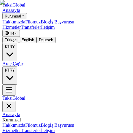
Taksi
Global
Anasayfa
Kurumsal
Hakkımızda
Filomuz
Blog
İş Başvurusu
Hizmetler
Transferler
İletişim
TR
Türkçe
English
Deutsch
₺
TRY
Araç Çağır
₺
TRY
Taksi
Global
Anasayfa
Kurumsal
Hakkımızda
Filomuz
Blog
İş Başvurusu
Hizmetler
Transferler
İletişim