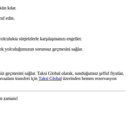
ün kılar.
ruf edin.
culukta sürprizlerle karşılaşmanızı engeller.
rtmek yolculuğunuzun sorunsuz geçmesini sağlar.
siz geçmesini sağlar. Taksi Global olarak, sunduğumuz şeffaf fiyatlar,
vaalanı transferi için
Taksi Global
üzerinden hemen rezervasyon
am zamanı!