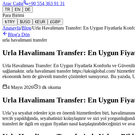
Araç Çağır
+90 554 363 91 31
TR
EN
DE
Para Birimi
₺
TRY
$
USD
€
EUR
£
GBP
Anasayfa
/
Blog
/
Urla Havalimanı Transfer: En Uygun Fiyatlarla Konfo
Blog'a Dön
urla havalimani transfer
Urla Havalimanı Transfer: En Uygun Fiyat
Urla Havalimanı Transfer: En Uygun Fiyatlarla Konforlu ve Güvenilir Y
sağlamaktır. urla havalimani transfer https://taksiglobal.com/ hizmetle
ekonomik hem de güvenli transfer çözümleri sunuyoruz. Bu yazıda, U
4 Mayıs 2026
3
dk okuma
Urla Havalimanı Transfer: En Uygun Fiyat
Urla’ya seyahat edenler için en önemli hizmetlerden biri, havalimanınd
tercih yapıldığında, seyahatinizi kolaylaştırır ve sizi yol yorgunluğ
transferi ile ilgili en uygun fiyatları nasıl karşılaştırabileceğinizi ve 