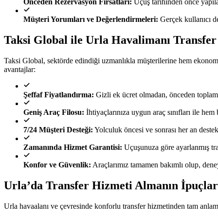
Önceden Rezervasyon Fırsatları:
Uçuş tarihinden önce yapılan
Müşteri Yorumları ve Değerlendirmeleri:
Gerçek kullanıcı de
Taksi Global ile Urla Havalimanı Transfe
Taksi Global, sektörde edindiği uzmanlıkla müşterilerine hem ekonom
avantajlar:
Şeffaf Fiyatlandırma:
Gizli ek ücret olmadan, önceden toplam f
Geniş Araç Filosu:
İhtiyaçlarınıza uygun araç sınıfları ile he
7/24 Müşteri Desteği:
Yolculuk öncesi ve sonrası her an destek s
Zamanında Hizmet Garantisi:
Uçuşunuza göre ayarlanmış tran
Konfor ve Güvenlik:
Araçlarımız tamamen bakımlı olup, deneyi
Urla’da Transfer Hizmeti Almanın İpuçlar
Urla havaalanı ve çevresinde konforlu transfer hizmetinden tam anlamıy