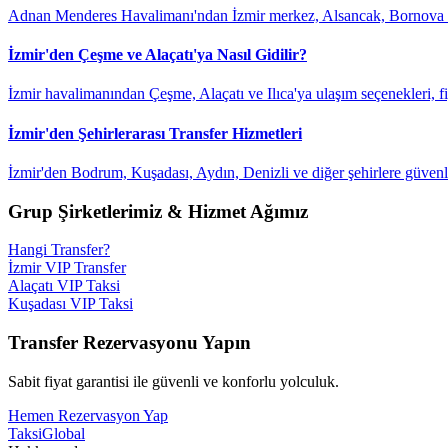
Adnan Menderes Havalimanı'ndan İzmir merkez, Alsancak, Bornova ve ç
İzmir'den Çeşme ve Alaçatı'ya Nasıl Gidilir?
İzmir havalimanından Çeşme, Alaçatı ve Ilıca'ya ulaşım seçenekleri, fiy
İzmir'den Şehirlerarası Transfer Hizmetleri
İzmir'den Bodrum, Kuşadası, Aydın, Denizli ve diğer şehirlere güvenli
Grup Şirketlerimiz & Hizmet Ağımız
Hangi Transfer?
İzmir VIP Transfer
Alaçatı VIP Taksi
Kuşadası VIP Taksi
Transfer Rezervasyonu Yapın
Sabit fiyat garantisi ile güvenli ve konforlu yolculuk.
Hemen Rezervasyon Yap
Taksi
Global