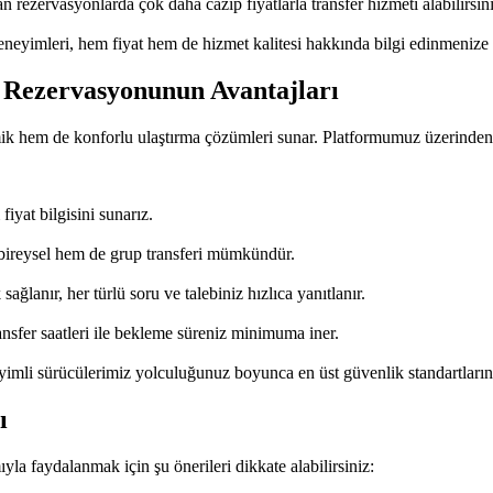
 rezervasyonlarda çok daha cazip fiyatlarla transfer hizmeti alabilirsini
neyimleri, hem fiyat hem de hizmet kalitesi hakkında bilgi edinmenize 
r Rezervasyonunun Avantajları
ik hem de konforlu ulaştırma çözümleri sunar. Platformumuz üzerinden 
iyat bilgisini sunarız.
m bireysel hem de grup transferi mümkündür.
ağlanır, her türlü soru ve talebiniz hızlıca yanıtlanır.
sfer saatleri ile bekleme süreniz minimuma iner.
mli sürücülerimiz yolculuğunuz boyunca en üst güvenlik standartlarını
ı
la faydalanmak için şu önerileri dikkate alabilirsiniz: