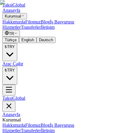
Taksi
Global
Anasayfa
Kurumsal
Hakkımızda
Filomuz
Blog
İş Başvurusu
Hizmetler
Transferler
İletişim
TR
Türkçe
English
Deutsch
₺
TRY
Araç Çağır
₺
TRY
Taksi
Global
Anasayfa
Kurumsal
Hakkımızda
Filomuz
Blog
İş Başvurusu
Hizmetler
Transferler
İletişim