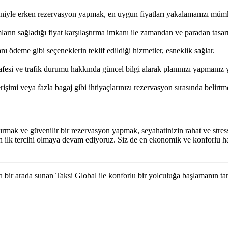
eniyle erken rezervasyon yapmak, en uygun fiyatları yakalamanızı mümk
ların sağladığı fiyat karşılaştırma imkanı ile zamandan ve paradan tasar
ödeme gibi seçeneklerin teklif edildiği hizmetler, esneklik sağlar.
si ve trafik durumu hakkında güncel bilgi alarak planınızı yapmanız yol
rişimi veya fazla bagaj gibi ihtiyaçlarınızı rezervasyon sırasında beli
ştırmak ve güvenilir bir rezervasyon yapmak, seyahatinizin rahat ve stres
zin ilk tercihi olmaya devam ediyoruz. Siz de en ekonomik ve konforlu ha
atı bir arada sunan Taksi Global ile konforlu bir yolculuğa başlamanın t