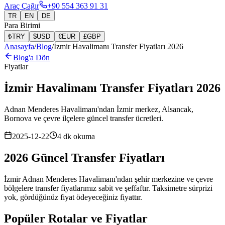
Araç Çağır
+90 554 363 91 31
TR
EN
DE
Para Birimi
₺
TRY
$
USD
€
EUR
£
GBP
Anasayfa
/
Blog
/
İzmir Havalimanı Transfer Fiyatları 2026
Blog'a Dön
Fiyatlar
İzmir Havalimanı Transfer Fiyatları 2026
Adnan Menderes Havalimanı'ndan İzmir merkez, Alsancak,
Bornova ve çevre ilçelere güncel transfer ücretleri.
2025-12-22
4
dk okuma
2026 Güncel Transfer Fiyatları
İzmir Adnan Menderes Havalimanı'ndan şehir merkezine ve çevre
bölgelere transfer fiyatlarımız sabit ve şeffaftır. Taksimetre sürprizi
yok, gördüğünüz fiyat ödeyeceğiniz fiyattır.
Popüler Rotalar ve Fiyatlar