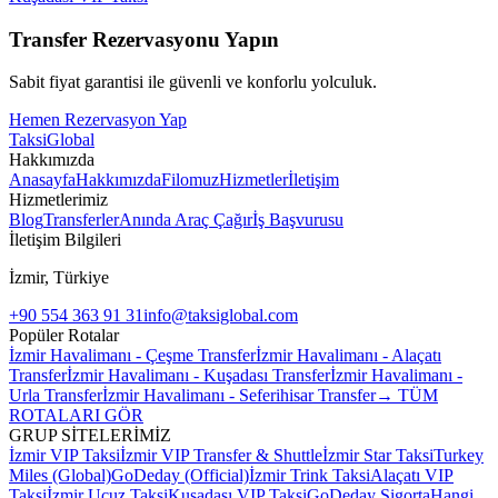
Transfer Rezervasyonu Yapın
Sabit fiyat garantisi ile güvenli ve konforlu yolculuk.
Hemen Rezervasyon Yap
Taksi
Global
Hakkımızda
Anasayfa
Hakkımızda
Filomuz
Hizmetler
İletişim
Hizmetlerimiz
Blog
Transferler
Anında Araç Çağır
İş Başvurusu
İletişim Bilgileri
İzmir, Türkiye
+90 554 363 91 31
info@taksiglobal.com
Popüler Rotalar
İzmir Havalimanı - Çeşme Transfer
İzmir Havalimanı - Alaçatı
Transfer
İzmir Havalimanı - Kuşadası Transfer
İzmir Havalimanı -
Urla Transfer
İzmir Havalimanı - Seferihisar Transfer
→ TÜM
ROTALARI GÖR
GRUP SİTELERİMİZ
İzmir VIP Taksi
İzmir VIP Transfer & Shuttle
İzmir Star Taksi
Turkey
Miles (Global)
GoDeday (Official)
İzmir Trink Taksi
Alaçatı VIP
Taksi
İzmir Ucuz Taksi
Kuşadası VIP Taksi
GoDeday Sigorta
Hangi