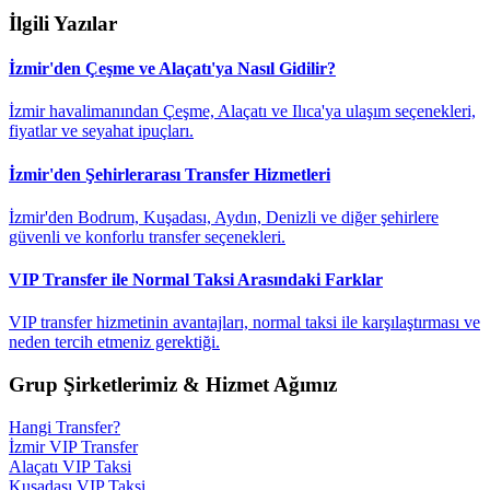
İlgili Yazılar
İzmir'den Çeşme ve Alaçatı'ya Nasıl Gidilir?
İzmir havalimanından Çeşme, Alaçatı ve Ilıca'ya ulaşım seçenekleri,
fiyatlar ve seyahat ipuçları.
İzmir'den Şehirlerarası Transfer Hizmetleri
İzmir'den Bodrum, Kuşadası, Aydın, Denizli ve diğer şehirlere
güvenli ve konforlu transfer seçenekleri.
VIP Transfer ile Normal Taksi Arasındaki Farklar
VIP transfer hizmetinin avantajları, normal taksi ile karşılaştırması ve
neden tercih etmeniz gerektiği.
Grup Şirketlerimiz & Hizmet Ağımız
Hangi Transfer?
İzmir VIP Transfer
Alaçatı VIP Taksi
Kuşadası VIP Taksi