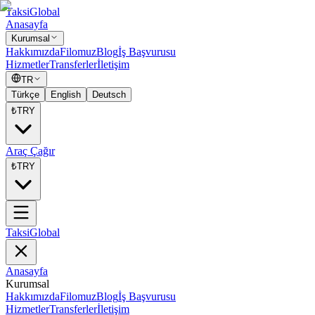
Taksi
Global
Anasayfa
Kurumsal
Hakkımızda
Filomuz
Blog
İş Başvurusu
Hizmetler
Transferler
İletişim
TR
Türkçe
English
Deutsch
₺
TRY
Araç Çağır
₺
TRY
Taksi
Global
Anasayfa
Kurumsal
Hakkımızda
Filomuz
Blog
İş Başvurusu
Hizmetler
Transferler
İletişim