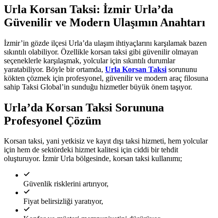
Urla Korsan Taksi: İzmir Urla’da
Güvenilir ve Modern Ulaşımın Anahtarı
İzmir’in gözde ilçesi Urla’da ulaşım ihtiyaçlarını karşılamak bazen
sıkıntılı olabiliyor. Özellikle korsan taksi gibi güvenilir olmayan
seçeneklerle karşılaşmak, yolcular için sıkıntılı durumlar
yaratabiliyor. Böyle bir ortamda,
Urla Korsan Taksi
sorununu
kökten çözmek için profesyonel, güvenilir ve modern araç filosuna
sahip Taksi Global’in sunduğu hizmetler büyük önem taşıyor.
Urla’da Korsan Taksi Sorununa
Profesyonel Çözüm
Korsan taksi, yani yetkisiz ve kayıt dışı taksi hizmeti, hem yolcular
için hem de sektördeki hizmet kalitesi için ciddi bir tehdit
oluşturuyor. İzmir Urla bölgesinde, korsan taksi kullanımı;
Güvenlik risklerini artırıyor,
Fiyat belirsizliği yaratıyor,