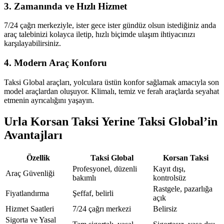
3. Zamanında ve Hızlı Hizmet
7/24 çağrı merkeziyle, ister gece ister gündüz olsun istediğiniz anda
araç talebinizi kolayca iletip, hızlı biçimde ulaşım ihtiyacınızı
karşılayabilirsiniz.
4. Modern Araç Konforu
Taksi Global araçları, yolculara üstün konfor sağlamak amacıyla son
model araçlardan oluşuyor. Klimalı, temiz ve ferah araçlarda seyahat
etmenin ayrıcalığını yaşayın.
Urla Korsan Taksi Yerine Taksi Global’in
Avantajları
Özellik
Taksi Global
Korsan Taksi
Profesyonel, düzenli
Kayıt dışı,
Araç Güvenliği
bakımlı
kontrolsüz
Rastgele, pazarlığa
Fiyatlandırma
Şeffaf, belirli
açık
Hizmet Saatleri
7/24 çağrı merkezi
Belirsiz
Sigorta ve Yasal