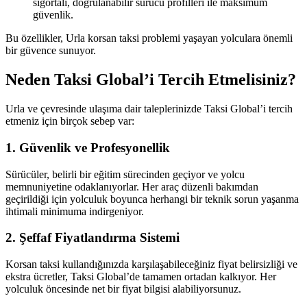
sigortalı, doğrulanabilir sürücü profilleri ile maksimum
güvenlik.
Bu özellikler, Urla korsan taksi problemi yaşayan yolculara önemli
bir güvence sunuyor.
Neden Taksi Global’i Tercih Etmelisiniz?
Urla ve çevresinde ulaşıma dair taleplerinizde Taksi Global’i tercih
etmeniz için birçok sebep var:
1. Güvenlik ve Profesyonellik
Sürücüler, belirli bir eğitim sürecinden geçiyor ve yolcu
memnuniyetine odaklanıyorlar. Her araç düzenli bakımdan
geçirildiği için yolculuk boyunca herhangi bir teknik sorun yaşanma
ihtimali minimuma indirgeniyor.
2. Şeffaf Fiyatlandırma Sistemi
Korsan taksi kullandığınızda karşılaşabileceğiniz fiyat belirsizliği ve
ekstra ücretler, Taksi Global’de tamamen ortadan kalkıyor. Her
yolculuk öncesinde net bir fiyat bilgisi alabiliyorsunuz.