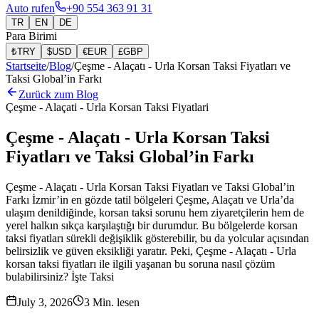
Auto rufen
+90 554 363 91 31
TR
EN
DE
Para Birimi
₺
TRY
$
USD
€
EUR
£
GBP
Startseite
/
Blog
/
Çeşme - Alaçatı - Urla Korsan Taksi Fiyatları ve
Taksi Global’in Farkı
Zurück zum Blog
Çeşme - Alaçati - Urla Korsan Taksi Fiyatlari
Çeşme - Alaçatı - Urla Korsan Taksi
Fiyatları ve Taksi Global’in Farkı
Çeşme - Alaçatı - Urla Korsan Taksi Fiyatları ve Taksi Global’in
Farkı İzmir’in en gözde tatil bölgeleri Çeşme, Alaçatı ve Urla’da
ulaşım denildiğinde, korsan taksi sorunu hem ziyaretçilerin hem de
yerel halkın sıkça karşılaştığı bir durumdur. Bu bölgelerde korsan
taksi fiyatları sürekli değişiklik gösterebilir, bu da yolcular açısından
belirsizlik ve güven eksikliği yaratır. Peki, Çeşme - Alaçatı - Urla
korsan taksi fiyatları ile ilgili yaşanan bu soruna nasıl çözüm
bulabilirsiniz? İşte Taksi
July 3, 2026
3
Min. lesen