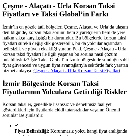
Çeşme - Alaçatı - Urla Korsan Taksi
Fiyatları ve Taksi Global’in Farkı
İzmir’in en gözde tatil bölgeleri Çeşme, Alaçatı ve Urla’da ulaşım
denildiğinde, korsan taksi sorunu hem ziyaretçilerin hem de yerel
halkın sıkça karşılaştığı bir durumdur. Bu bölgelerde korsan taksi
fiyatları sürekli değişiklik gösterebilir, bu da yolcular açısından
belirsizlik ve güven eksikliği yaratır. Peki, Çeşme - Alaçatı - Urla
korsan taksi fiyatları ile ilgili yaşanan bu soruna nasıl çözüm
bulabilirsiniz? İşte Taksi Global’in İzmir bölgesinde sunduğu sabit
fiyat güvencesi ve uygun fiyat avantajlarıyla sektörde fark yaratan
hizmet anlayışı.
Çeşme - Alaçati - Urla Korsan Taksi Fiyatlari
İzmir Bölgesinde Korsan Taksi
Fiyatlarının Yolculara Getirdiği Riskler
Korsan taksiler, genellikle lisanssız ve denetimsiz faaliyet
gösterdikleri için fiyatlarda ciddi tutarsızlıklar yaşanır. Önemli
sorunlar ise şunlardır:
Fiyat Belirsizliği:
Korunmasız yolcu hangi fiyat aralığında