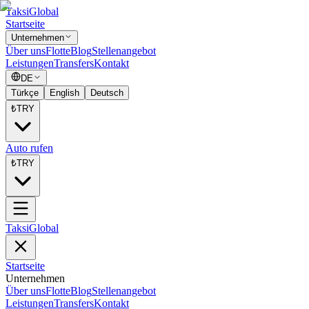
Taksi
Global
Startseite
Unternehmen
Über uns
Flotte
Blog
Stellenangebot
Leistungen
Transfers
Kontakt
DE
Türkçe
English
Deutsch
₺
TRY
Auto rufen
₺
TRY
Taksi
Global
Startseite
Unternehmen
Über uns
Flotte
Blog
Stellenangebot
Leistungen
Transfers
Kontakt