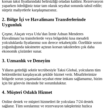
korsan taksi fiyatlarındaki belirsizliği ortadan kaldırır. Rezervasyon
yaparken ödediğiniz tutar tam olarak seyahat sonunda tahsil edilir;
sürpriz maliyetlerle karşılaşmazsınız.
2.
Bölge İçi ve Havalimanı Transferlerinde
Uygunluk
Çeşme, Alaçatı veya Urla’dan İzmir Adnan Menderes
Havalimanı’na transferlerde veya bölgedeki kısa mesafeli
yolculuklarda fiyatlarımız son derece rekabetçidir. Özellikle sezon
yoğunluğunda taksimetre açtıran korsan taksilerden çok daha
ekonomik çözümler sunar.
3.
Uzmanlık ve Deneyim
Yılların getirdiği sektör tecrübesiyle Taksi Global, yolcuların tüm
beklentilerini karşılayacak şekilde hizmet verir. Misafirlerimize
bölgede sorun yaşamadan seyahat etme imkanı sağlamamız, bizim
için bir görevin ötesinde bir sorumluluktur.
4.
Müşteri Odaklı Hizmet
Online destek ve müşteri hizmetleri ile yolculara 7/24 destek
sağlanır. Tüm sorularınız ve rezervasyon talepleriniz hızlıca