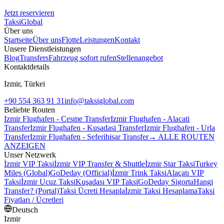
Jetzt reservieren
Taksi
Global
Über uns
Startseite
Über uns
Flotte
Leistungen
Kontakt
Unsere Dienstleistungen
Blog
Transfers
Fahrzeug sofort rufen
Stellenangebot
Kontaktdetails
Izmir, Türkei
+90 554 363 91 31
info@taksiglobal.com
Beliebte Routen
Izmir Flughafen - Cesme Transfer
Izmir Flughafen - Alacati
Transfer
Izmir Flughafen - Kusadasi Transfer
Izmir Flughafen - Urla
Transfer
Izmir Flughafen - Seferihisar Transfer
→ ALLE ROUTEN
ANZEIGEN
Unser Netzwerk
İzmir VIP Taksi
İzmir VIP Transfer & Shuttle
İzmir Star Taksi
Turkey
Miles (Global)
GoDeday (Official)
İzmir Trink Taksi
Alaçatı VIP
Taksi
İzmir Ucuz Taksi
Kuşadası VIP Taksi
GoDeday Sigorta
Hangi
Transfer? (Portal)
Taksi Ücreti Hesapla
İzmir Taksi Hesaplama
Taksi
Fiyatları / Ücretleri
Deutsch
Izmir