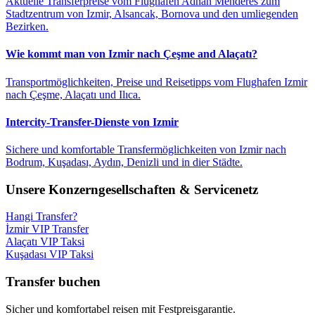
Aktuelle Transferpreise vom Flughafen Adnan Menderes zum
Stadtzentrum von Izmir, Alsancak, Bornova und den umliegenden
Bezirken.
Wie kommt man von Izmir nach Çeşme and Alaçatı?
Transportmöglichkeiten, Preise und Reisetipps vom Flughafen Izmir
nach Çeşme, Alaçatı und Ilıca.
Intercity-Transfer-Dienste von Izmir
Sichere und komfortable Transfermöglichkeiten von Izmir nach
Bodrum, Kuşadası, Aydın, Denizli und in dier Städte.
Unsere Konzerngesellschaften & Servicenetz
Hangi Transfer?
İzmir VIP Transfer
Alaçatı VIP Taksi
Kuşadası VIP Taksi
Transfer buchen
Sicher und komfortabel reisen mit Festpreisgarantie.