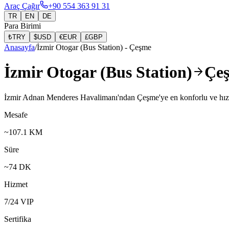
Araç Çağır
+90 554 363 91 31
TR
EN
DE
Para Birimi
₺
TRY
$
USD
€
EUR
£
GBP
Anasayfa
/
İzmir Otogar (Bus Station)
-
Çeşme
İzmir Otogar (Bus Station)
Çeş
İzmir Adnan Menderes Havalimanı'ndan Çeşme'ye en konforlu ve hızlı V
Mesafe
~
107.1
KM
Süre
~
74
DK
Hizmet
7/24 VIP
Sertifika