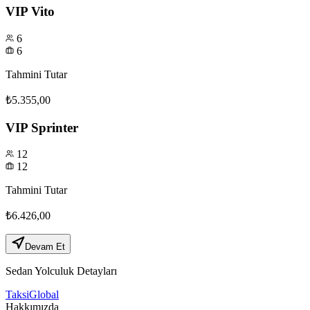
VIP Vito
6
6
Tahmini Tutar
₺5.355,00
VIP Sprinter
12
12
Tahmini Tutar
₺6.426,00
Devam Et
Sedan
Yolculuk Detayları
Taksi
Global
Hakkımızda