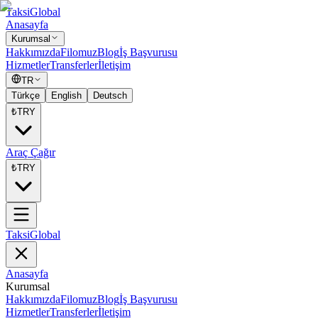
Taksi
Global
Anasayfa
Kurumsal
Hakkımızda
Filomuz
Blog
İş Başvurusu
Hizmetler
Transferler
İletişim
TR
Türkçe
English
Deutsch
₺
TRY
Araç Çağır
₺
TRY
Taksi
Global
Anasayfa
Kurumsal
Hakkımızda
Filomuz
Blog
İş Başvurusu
Hizmetler
Transferler
İletişim