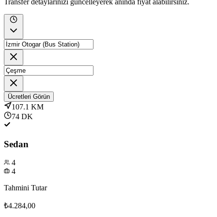
Transfer detaylarınızı güncelleyerek anında fiyat alabilirsiniz.
Ücretleri Görün
107.1
KM
74
DK
Sedan
4
4
Tahmini Tutar
₺4.284,00