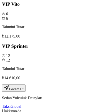
VIP Vito
6
6
Tahmini Tutar
₺12.175,00
VIP Sprinter
12
12
Tahmini Tutar
₺14.610,00
Devam Et
Sedan
Yolculuk Detayları
Taksi
Global
Hakkımızda