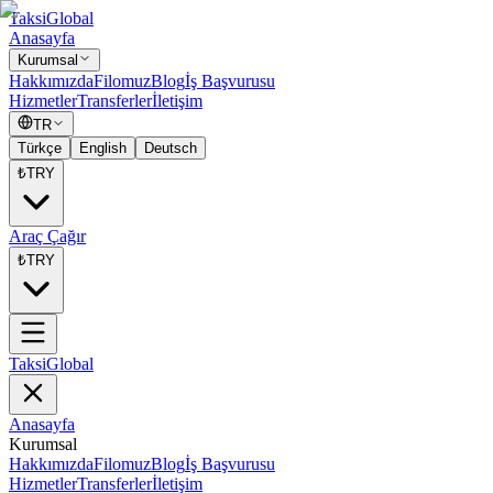
Taksi
Global
Anasayfa
Kurumsal
Hakkımızda
Filomuz
Blog
İş Başvurusu
Hizmetler
Transferler
İletişim
TR
Türkçe
English
Deutsch
₺
TRY
Araç Çağır
₺
TRY
Taksi
Global
Anasayfa
Kurumsal
Hakkımızda
Filomuz
Blog
İş Başvurusu
Hizmetler
Transferler
İletişim