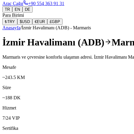
Araç Çağır
+90 554 363 91 31
TR
EN
DE
Para Birimi
₺
TRY
$
USD
€
EUR
£
GBP
Anasayfa
/
İzmir Havalimanı (ADB)
-
Marmaris
İzmir Havalimanı (ADB)
Marm
Marmaris ve çevresine konforlu ulaşımın adresi. İzmir Havalimanı Marma
Mesafe
~
243.5
KM
Süre
~
188
DK
Hizmet
7/24 VIP
Sertifika