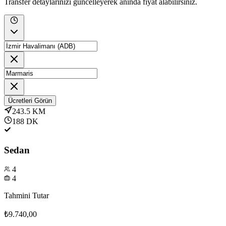
Transfer detaylarınızı güncelleyerek anında fiyat alabilirsiniz.
Ücretleri Görün
243.5
KM
188
DK
Sedan
4
4
Tahmini Tutar
₺9.740,00