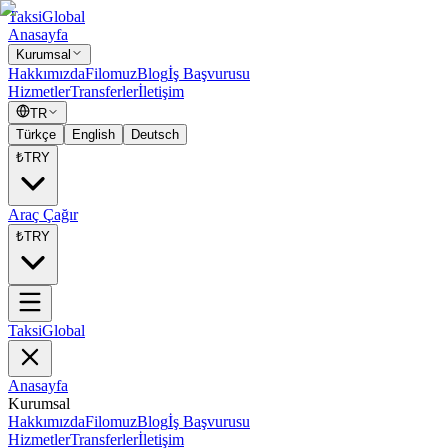
Taksi
Global
Anasayfa
Kurumsal
Hakkımızda
Filomuz
Blog
İş Başvurusu
Hizmetler
Transferler
İletişim
TR
Türkçe
English
Deutsch
₺
TRY
Araç Çağır
₺
TRY
Taksi
Global
Anasayfa
Kurumsal
Hakkımızda
Filomuz
Blog
İş Başvurusu
Hizmetler
Transferler
İletişim