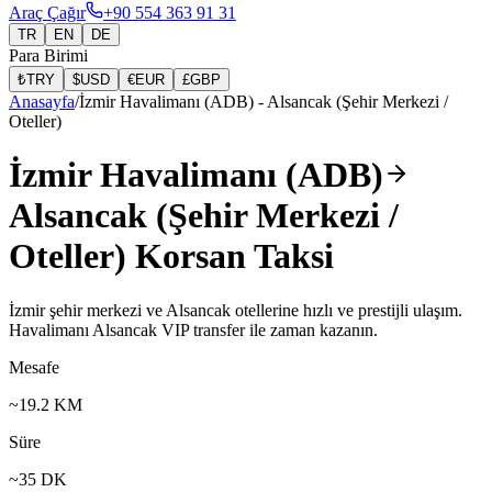
Araç Çağır
+90 554 363 91 31
TR
EN
DE
Para Birimi
₺
TRY
$
USD
€
EUR
£
GBP
Anasayfa
/
İzmir Havalimanı (ADB)
-
Alsancak (Şehir Merkezi /
Oteller)
İzmir Havalimanı (ADB)
Alsancak (Şehir Merkezi /
Oteller) Korsan Taksi
İzmir şehir merkezi ve Alsancak otellerine hızlı ve prestijli ulaşım.
Havalimanı Alsancak VIP transfer ile zaman kazanın.
Mesafe
~
19.2
KM
Süre
~
35
DK