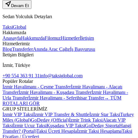
Devam Et
Sedan
Yolculuk Detayları
Taksi
Global
Hakkımızda
Anasayfa
Hakkımızda
Filomuz
Hizmetler
İletişim
Hizmetlerimiz
Blog
Transferler
Anında Araç Çağır
İş Başvurusu
İletişim Bilgileri
İzmir, Türkiye
+90 554 363 91 31
info@taksiglobal.com
Popüler Rotalar
İzmir Havalimanı - Çeşme Transfer
İzmir Havalimanı - Alaçatı
Transfer
İzmir Havalimanı - Kuşadası Transfer
İzmir Havalimanı -
Urla Transfer
İzmir Havalimanı - Seferihisar Transfer
→ TÜM
ROTALARI GÖR
GRUP SİTELERİMİZ
İzmir VIP Taksi
İzmir VIP Transfer & Shuttle
İzmir Star Taksi
Turkey
Miles (Global)
GoDeday (Official)
İzmir Trink Taksi
Alaçatı VIP
Taksi
İzmir Ucuz Taksi
Kuşadası VIP Taksi
GoDeday Sigorta
Hangi
Transfer? (Portal)
Taksi Ücreti Hesapla
İzmir Taksi Hesaplama
Taksi
Fiyatları / Ücretleri