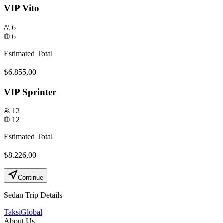
VIP Vito
6
6
Estimated Total
₺6.855,00
VIP Sprinter
12
12
Estimated Total
₺8.226,00
Continue
Sedan
Trip Details
Taksi
Global
About Us