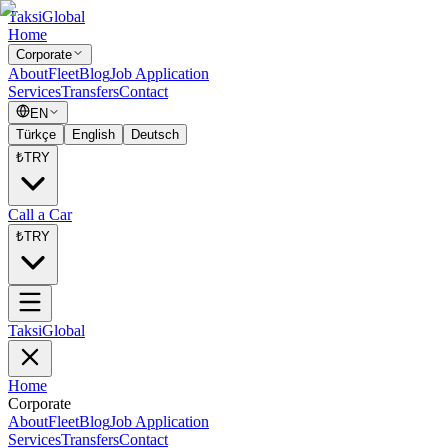
Taksi
Global
Home
Corporate
About
Fleet
Blog
Job Application
Services
Transfers
Contact
EN
Türkçe
English
Deutsch
₺
TRY
Call a Car
₺
TRY
Taksi
Global
Home
Corporate
About
Fleet
Blog
Job Application
Services
Transfers
Contact