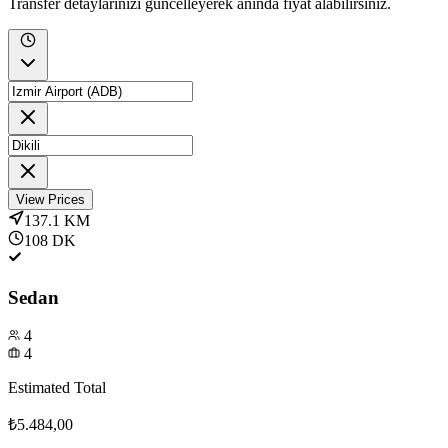
Transfer detaylarınızı güncelleyerek anında fiyat alabilirsiniz.
View Prices
137.1
KM
108
DK
Sedan
4
4
Estimated Total
₺5.484,00