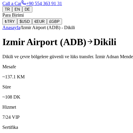
Call a Car
+90 554 363 91 31
TR
EN
DE
Para Birimi
₺
TRY
$
USD
€
EUR
£
GBP
Anasayfa
/
Izmir Airport (ADB)
-
Dikili
Izmir Airport (ADB)
Dikili
Dikili ve çevre bölgelere güvenli ve lüks transfer. İzmir Adnan Mender
Mesafe
~
137.1
KM
Süre
~
108
DK
Hizmet
7/24 VIP
Sertifika