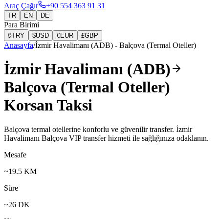
Araç Çağır
+90 554 363 91 31
TR
EN
DE
Para Birimi
₺
TRY
$
USD
€
EUR
£
GBP
Anasayfa
/
İzmir Havalimanı (ADB)
-
Balçova (Termal Oteller)
İzmir Havalimanı (ADB)
Balçova (Termal Oteller)
Korsan Taksi
Balçova termal otellerine konforlu ve güvenilir transfer. İzmir
Havalimanı Balçova VIP transfer hizmeti ile sağlığınıza odaklanın.
Mesafe
~
19.5
KM
Süre
~
26
DK