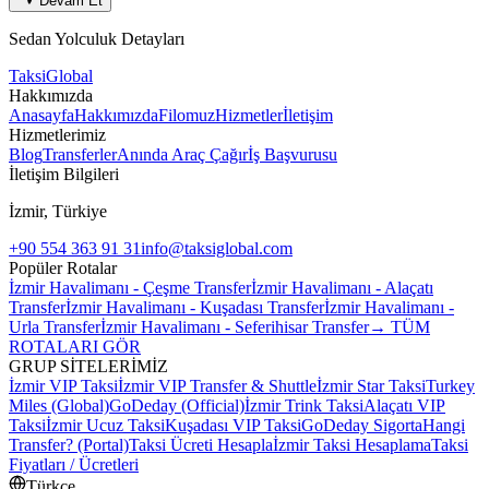
Devam Et
Sedan
Yolculuk Detayları
Taksi
Global
Hakkımızda
Anasayfa
Hakkımızda
Filomuz
Hizmetler
İletişim
Hizmetlerimiz
Blog
Transferler
Anında Araç Çağır
İş Başvurusu
İletişim Bilgileri
İzmir, Türkiye
+90 554 363 91 31
info@taksiglobal.com
Popüler Rotalar
İzmir Havalimanı - Çeşme Transfer
İzmir Havalimanı - Alaçatı
Transfer
İzmir Havalimanı - Kuşadası Transfer
İzmir Havalimanı -
Urla Transfer
İzmir Havalimanı - Seferihisar Transfer
→ TÜM
ROTALARI GÖR
GRUP SİTELERİMİZ
İzmir VIP Taksi
İzmir VIP Transfer & Shuttle
İzmir Star Taksi
Turkey
Miles (Global)
GoDeday (Official)
İzmir Trink Taksi
Alaçatı VIP
Taksi
İzmir Ucuz Taksi
Kuşadası VIP Taksi
GoDeday Sigorta
Hangi
Transfer? (Portal)
Taksi Ücreti Hesapla
İzmir Taksi Hesaplama
Taksi
Fiyatları / Ücretleri
Türkçe