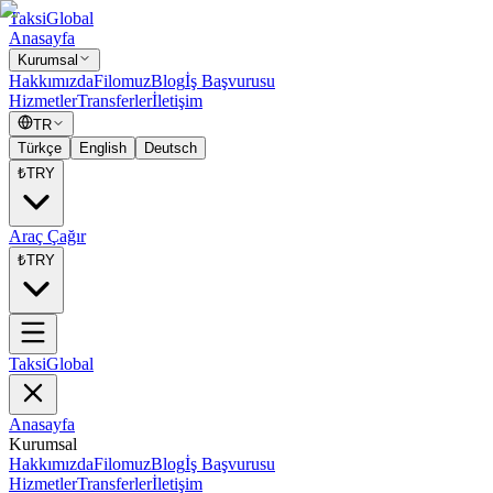
Taksi
Global
Anasayfa
Kurumsal
Hakkımızda
Filomuz
Blog
İş Başvurusu
Hizmetler
Transferler
İletişim
TR
Türkçe
English
Deutsch
₺
TRY
Araç Çağır
₺
TRY
Taksi
Global
Anasayfa
Kurumsal
Hakkımızda
Filomuz
Blog
İş Başvurusu
Hizmetler
Transferler
İletişim