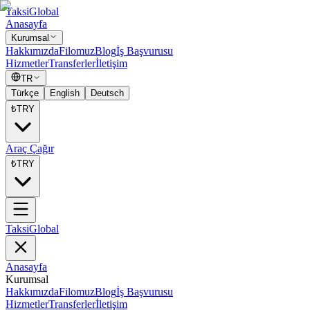
Taksi
Global
Anasayfa
Kurumsal
Hakkımızda
Filomuz
Blog
İş Başvurusu
Hizmetler
Transferler
İletişim
TR
Türkçe
English
Deutsch
₺
TRY
Araç Çağır
₺
TRY
Taksi
Global
Anasayfa
Kurumsal
Hakkımızda
Filomuz
Blog
İş Başvurusu
Hizmetler
Transferler
İletişim