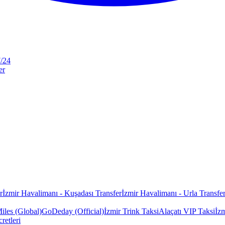
7/24
er
r
İzmir Havalimanı - Kuşadası Transfer
İzmir Havalimanı - Urla Transfe
iles (Global)
GoDeday (Official)
İzmir Trink Taksi
Alaçatı VIP Taksi
İz
cretleri