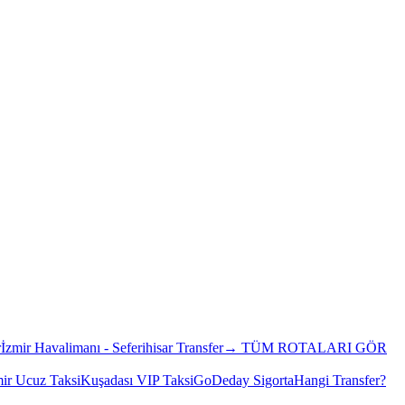
r
İzmir Havalimanı - Seferihisar Transfer
→ TÜM ROTALARI GÖR
mir Ucuz Taksi
Kuşadası VIP Taksi
GoDeday Sigorta
Hangi Transfer?