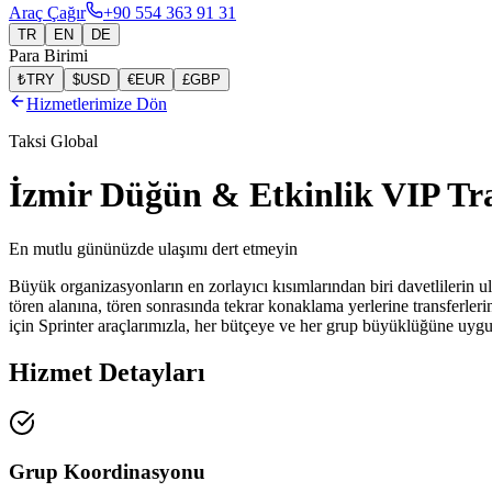
Araç Çağır
+90 554 363 91 31
TR
EN
DE
Para Birimi
₺
TRY
$
USD
€
EUR
£
GBP
Hizmetlerimize Dön
Taksi Global
İzmir Düğün & Etkinlik VIP Tra
En mutlu gününüzde ulaşımı dert etmeyin
Büyük organizasyonların en zorlayıcı kısımlarından biri davetlilerin 
tören alanına, tören sonrasında tekrar konaklama yerlerine transferler
için Sprinter araçlarımızla, her bütçeye ve her grup büyüklüğüne uygu
Hizmet Detayları
Grup Koordinasyonu