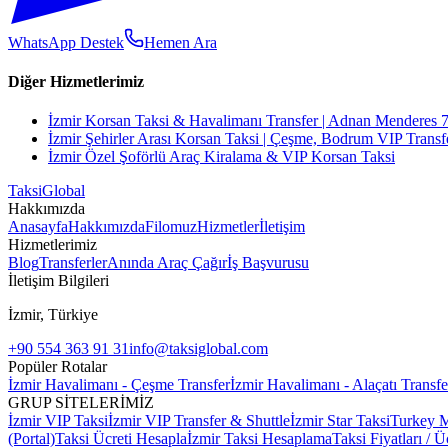
WhatsApp Destek
Hemen Ara
Diğer Hizmetlerimiz
İzmir Korsan Taksi & Havalimanı Transfer | Adnan Menderes 
İzmir Şehirler Arası Korsan Taksi | Çeşme, Bodrum VIP Transf
İzmir Özel Şoförlü Araç Kiralama & VIP Korsan Taksi
Taksi
Global
Hakkımızda
Anasayfa
Hakkımızda
Filomuz
Hizmetler
İletişim
Hizmetlerimiz
Blog
Transferler
Anında Araç Çağır
İş Başvurusu
İletişim Bilgileri
İzmir, Türkiye
+90 554 363 91 31
info@taksiglobal.com
Popüler Rotalar
İzmir Havalimanı - Çeşme Transfer
İzmir Havalimanı - Alaçatı Transfe
GRUP SİTELERİMİZ
İzmir VIP Taksi
İzmir VIP Transfer & Shuttle
İzmir Star Taksi
Turkey M
(Portal)
Taksi Ücreti Hesapla
İzmir Taksi Hesaplama
Taksi Fiyatları / Ü