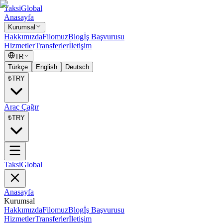
Taksi
Global
Anasayfa
Kurumsal
Hakkımızda
Filomuz
Blog
İş Başvurusu
Hizmetler
Transferler
İletişim
TR
Türkçe
English
Deutsch
₺
TRY
Araç Çağır
₺
TRY
Taksi
Global
Anasayfa
Kurumsal
Hakkımızda
Filomuz
Blog
İş Başvurusu
Hizmetler
Transferler
İletişim