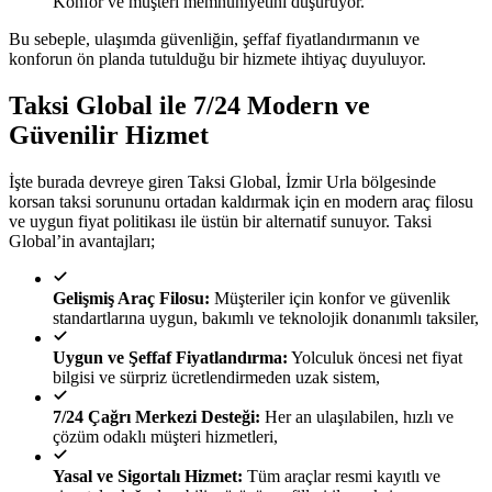
Konfor ve müşteri memnuniyetini düşürüyor.
Bu sebeple, ulaşımda güvenliğin, şeffaf fiyatlandırmanın ve
konforun ön planda tutulduğu bir hizmete ihtiyaç duyuluyor.
Taksi Global ile 7/24 Modern ve
Güvenilir Hizmet
İşte burada devreye giren Taksi Global, İzmir Urla bölgesinde
korsan taksi sorununu ortadan kaldırmak için en modern araç filosu
ve uygun fiyat politikası ile üstün bir alternatif sunuyor. Taksi
Global’in avantajları;
Gelişmiş Araç Filosu:
Müşteriler için konfor ve güvenlik
standartlarına uygun, bakımlı ve teknolojik donanımlı taksiler,
Uygun ve Şeffaf Fiyatlandırma:
Yolculuk öncesi net fiyat
bilgisi ve sürpriz ücretlendirmeden uzak sistem,
7/24 Çağrı Merkezi Desteği:
Her an ulaşılabilen, hızlı ve
çözüm odaklı müşteri hizmetleri,
Yasal ve Sigortalı Hizmet:
Tüm araçlar resmi kayıtlı ve