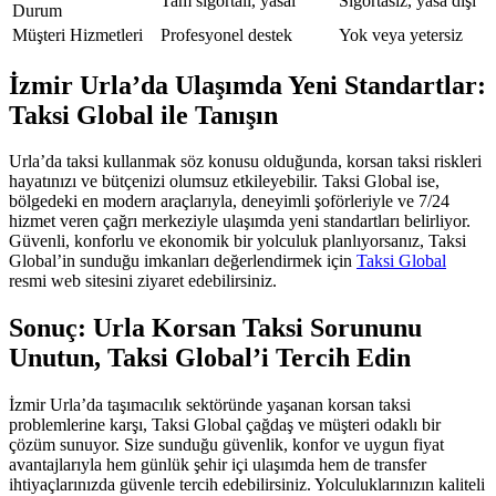
Tam sigortalı, yasal
Sigortasız, yasa dışı
Durum
Müşteri Hizmetleri
Profesyonel destek
Yok veya yetersiz
İzmir Urla’da Ulaşımda Yeni Standartlar:
Taksi Global ile Tanışın
Urla’da taksi kullanmak söz konusu olduğunda, korsan taksi riskleri
hayatınızı ve bütçenizi olumsuz etkileyebilir. Taksi Global ise,
bölgedeki en modern araçlarıyla, deneyimli şoförleriyle ve 7/24
hizmet veren çağrı merkeziyle ulaşımda yeni standartları belirliyor.
Güvenli, konforlu ve ekonomik bir yolculuk planlıyorsanız, Taksi
Global’in sunduğu imkanları değerlendirmek için
Taksi Global
resmi web sitesini ziyaret edebilirsiniz.
Sonuç: Urla Korsan Taksi Sorununu
Unutun, Taksi Global’i Tercih Edin
İzmir Urla’da taşımacılık sektöründe yaşanan korsan taksi
problemlerine karşı, Taksi Global çağdaş ve müşteri odaklı bir
çözüm sunuyor. Size sunduğu güvenlik, konfor ve uygun fiyat
avantajlarıyla hem günlük şehir içi ulaşımda hem de transfer
ihtiyaçlarınızda güvenle tercih edebilirsiniz. Yolculuklarınızın kaliteli