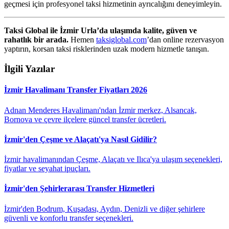
geçmesi için profesyonel taksi hizmetinin ayrıcalığını deneyimleyin.
Taksi Global ile İzmir Urla’da ulaşımda kalite, güven ve
rahatlık bir arada.
Hemen
taksiglobal.com
’dan online rezervasyon
yaptırın, korsan taksi risklerinden uzak modern hizmetle tanışın.
İlgili Yazılar
İzmir Havalimanı Transfer Fiyatları 2026
Adnan Menderes Havalimanı'ndan İzmir merkez, Alsancak,
Bornova ve çevre ilçelere güncel transfer ücretleri.
İzmir'den Çeşme ve Alaçatı'ya Nasıl Gidilir?
İzmir havalimanından Çeşme, Alaçatı ve Ilıca'ya ulaşım seçenekleri,
fiyatlar ve seyahat ipuçları.
İzmir'den Şehirlerarası Transfer Hizmetleri
İzmir'den Bodrum, Kuşadası, Aydın, Denizli ve diğer şehirlere
güvenli ve konforlu transfer seçenekleri.