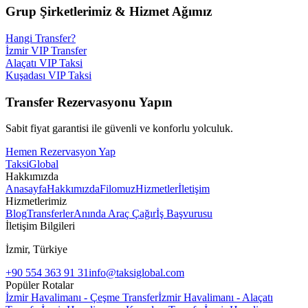
Grup Şirketlerimiz & Hizmet Ağımız
Hangi Transfer?
İzmir VIP Transfer
Alaçatı VIP Taksi
Kuşadası VIP Taksi
Transfer Rezervasyonu Yapın
Sabit fiyat garantisi ile güvenli ve konforlu yolculuk.
Hemen Rezervasyon Yap
Taksi
Global
Hakkımızda
Anasayfa
Hakkımızda
Filomuz
Hizmetler
İletişim
Hizmetlerimiz
Blog
Transferler
Anında Araç Çağır
İş Başvurusu
İletişim Bilgileri
İzmir, Türkiye
+90 554 363 91 31
info@taksiglobal.com
Popüler Rotalar
İzmir Havalimanı - Çeşme Transfer
İzmir Havalimanı - Alaçatı