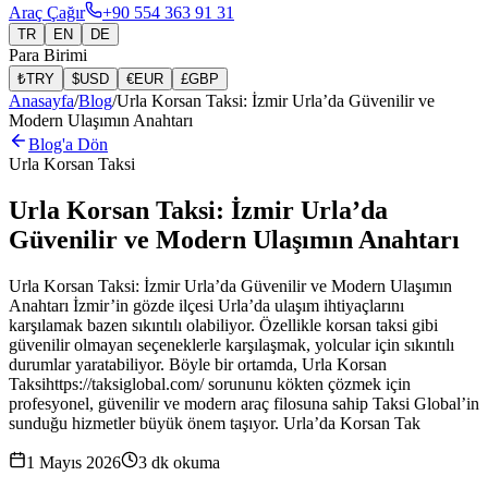
Araç Çağır
+90 554 363 91 31
TR
EN
DE
Para Birimi
₺
TRY
$
USD
€
EUR
£
GBP
Anasayfa
/
Blog
/
Urla Korsan Taksi: İzmir Urla’da Güvenilir ve
Modern Ulaşımın Anahtarı
Blog'a Dön
Urla Korsan Taksi
Urla Korsan Taksi: İzmir Urla’da
Güvenilir ve Modern Ulaşımın Anahtarı
Urla Korsan Taksi: İzmir Urla’da Güvenilir ve Modern Ulaşımın
Anahtarı İzmir’in gözde ilçesi Urla’da ulaşım ihtiyaçlarını
karşılamak bazen sıkıntılı olabiliyor. Özellikle korsan taksi gibi
güvenilir olmayan seçeneklerle karşılaşmak, yolcular için sıkıntılı
durumlar yaratabiliyor. Böyle bir ortamda, Urla Korsan
Taksihttps://taksiglobal.com/ sorununu kökten çözmek için
profesyonel, güvenilir ve modern araç filosuna sahip Taksi Global’in
sunduğu hizmetler büyük önem taşıyor. Urla’da Korsan Tak
1 Mayıs 2026
3
dk okuma