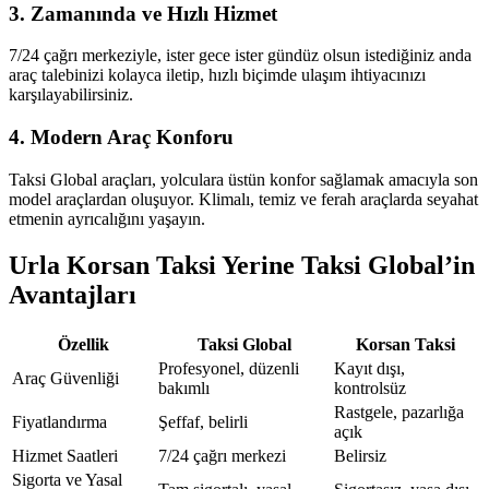
3. Zamanında ve Hızlı Hizmet
7/24 çağrı merkeziyle, ister gece ister gündüz olsun istediğiniz anda
araç talebinizi kolayca iletip, hızlı biçimde ulaşım ihtiyacınızı
karşılayabilirsiniz.
4. Modern Araç Konforu
Taksi Global araçları, yolculara üstün konfor sağlamak amacıyla son
model araçlardan oluşuyor. Klimalı, temiz ve ferah araçlarda seyahat
etmenin ayrıcalığını yaşayın.
Urla Korsan Taksi Yerine Taksi Global’in
Avantajları
Özellik
Taksi Global
Korsan Taksi
Profesyonel, düzenli
Kayıt dışı,
Araç Güvenliği
bakımlı
kontrolsüz
Rastgele, pazarlığa
Fiyatlandırma
Şeffaf, belirli
açık
Hizmet Saatleri
7/24 çağrı merkezi
Belirsiz
Sigorta ve Yasal