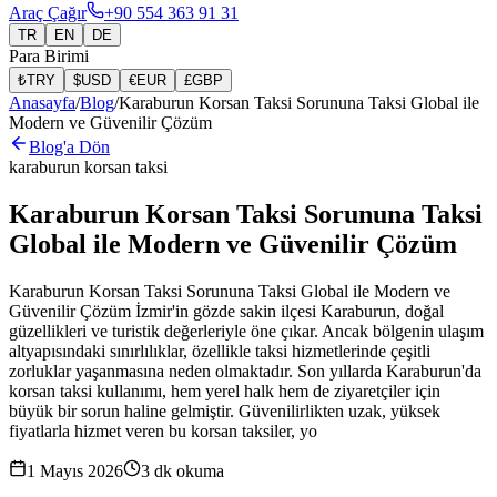
Araç Çağır
+90 554 363 91 31
TR
EN
DE
Para Birimi
₺
TRY
$
USD
€
EUR
£
GBP
Anasayfa
/
Blog
/
Karaburun Korsan Taksi Sorununa Taksi Global ile
Modern ve Güvenilir Çözüm
Blog'a Dön
karaburun korsan taksi
Karaburun Korsan Taksi Sorununa Taksi
Global ile Modern ve Güvenilir Çözüm
Karaburun Korsan Taksi Sorununa Taksi Global ile Modern ve
Güvenilir Çözüm İzmir'in gözde sakin ilçesi Karaburun, doğal
güzellikleri ve turistik değerleriyle öne çıkar. Ancak bölgenin ulaşım
altyapısındaki sınırlılıklar, özellikle taksi hizmetlerinde çeşitli
zorluklar yaşanmasına neden olmaktadır. Son yıllarda Karaburun'da
korsan taksi kullanımı, hem yerel halk hem de ziyaretçiler için
büyük bir sorun haline gelmiştir. Güvenilirlikten uzak, yüksek
fiyatlarla hizmet veren bu korsan taksiler, yo
1 Mayıs 2026
3
dk okuma