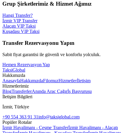
Grup Şirketlerimiz & Hizmet Ağımız
Hangi Transfer?
İzmir VIP Transfer
Alaçatı VIP Taksi
Kuşadası VIP Taksi
Transfer Rezervasyonu Yapın
Sabit fiyat garantisi ile güvenli ve konforlu yolculuk.
Hemen Rezervasyon Yap
Taksi
Global
Hakkımızda
Anasayfa
Hakkımızda
Filomuz
Hizmetler
İletişim
Hizmetlerimiz
Blog
Transferler
Anında Araç Çağır
İş Başvurusu
İletişim Bilgileri
İzmir, Türkiye
+90 554 363 91 31
info@taksiglobal.com
Popüler Rotalar
İzmir Havalimanı - Çeşme Transfer
İzmir Havalimanı - Alaçatı
Transfer
İzmir Havalimanı - Kuşadası Transfer
İzmir Havalimanı -