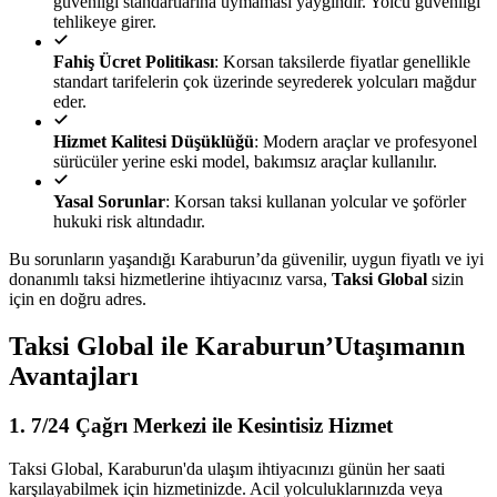
güvenliği standartlarına uymaması yaygındır. Yolcu güvenliği
tehlikeye girer.
Fahiş Ücret Politikası
: Korsan taksilerde fiyatlar genellikle
standart tarifelerin çok üzerinde seyrederek yolcuları mağdur
eder.
Hizmet Kalitesi Düşüklüğü
: Modern araçlar ve profesyonel
sürücüler yerine eski model, bakımsız araçlar kullanılır.
Yasal Sorunlar
: Korsan taksi kullanan yolcular ve şoförler
hukuki risk altındadır.
Bu sorunların yaşandığı Karaburun’da güvenilir, uygun fiyatlı ve iyi
donanımlı taksi hizmetlerine ihtiyacınız varsa,
Taksi Global
sizin
için en doğru adres.
Taksi Global ile Karaburun’Utaşımanın
Avantajları
1.
7/24 Çağrı Merkezi ile Kesintisiz Hizmet
Taksi Global, Karaburun'da ulaşım ihtiyacınızı günün her saati
karşılayabilmek için hizmetinizde. Acil yolculuklarınızda veya