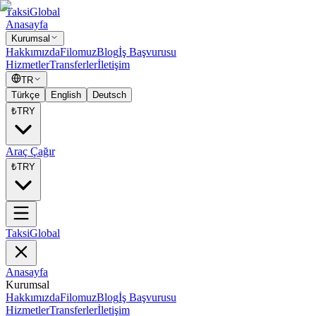
Taksi
Global
Anasayfa
Kurumsal
Hakkımızda
Filomuz
Blog
İş Başvurusu
Hizmetler
Transferler
İletişim
TR
Türkçe
English
Deutsch
₺
TRY
Araç Çağır
₺
TRY
Taksi
Global
Anasayfa
Kurumsal
Hakkımızda
Filomuz
Blog
İş Başvurusu
Hizmetler
Transferler
İletişim