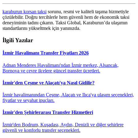
karaburun korsan taksi
sorunu, resmi ve kaliteli taşıma hizmetiyle
çözülebilir. Doğru tercihlerle hem güvenli hem de ekonomik taksi
deneyiminin tadını çıkarın. Taksi Global, Karaburun’da ulaşımın
standartlarını yükseltmek için yanınızda.
İlgili Yazılar
İzmir Havalimanı Transfer Fiyatları 2026
Adnan Menderes Havalimanı'ndan İzmir merkez, Alsancak,
Bornova ve çevre ilçelere güncel transfer ücretleri.
İzmir'den Çeşme ve Alaçatı'ya Nasıl Gidilir?
İzmir havalimanından Çeşme, Alaçatı ve Ilıca'ya ulaşım seçenekleri,
fiyatlar ve seyahat ipuçları.
İzmir'den Şehirlerarası Transfer Hizmetleri
İzmir'den Bodrum, Kuşadası, Aydın, Denizli ve diğer şehirlere
güvenli ve konforlu transfer seçenekleri.