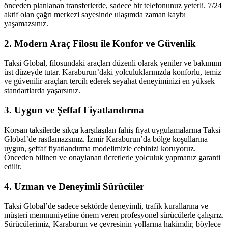
önceden planlanan transferlerde, sadece bir telefonunuz yeterli. 7/24
aktif olan çağrı merkezi sayesinde ulaşımda zaman kaybı
yaşamazsınız.
2.
Modern Araç Filosu ile Konfor ve Güvenlik
Taksi Global, filosundaki araçları düzenli olarak yeniler ve bakımını
üst düzeyde tutar. Karaburun’daki yolculuklarınızda konforlu, temiz
ve güvenilir araçları tercih ederek seyahat deneyiminizi en yüksek
standartlarda yaşarsınız.
3.
Uygun ve Şeffaf Fiyatlandırma
Korsan taksilerde sıkça karşılaşılan fahiş fiyat uygulamalarına Taksi
Global’de rastlamazsınız. İzmir Karaburun’da bölge koşullarına
uygun, şeffaf fiyatlandırma modelimizle cebinizi koruyoruz.
Önceden bilinen ve onaylanan ücretlerle yolculuk yapmanız garanti
edilir.
4.
Uzman ve Deneyimli Sürücüler
Taksi Global’de sadece sektörde deneyimli, trafik kurallarına ve
müşteri memnuniyetine önem veren profesyonel sürücülerle çalışırız.
Sürücülerimiz, Karaburun ve çevresinin yollarına hakimdir, böylece