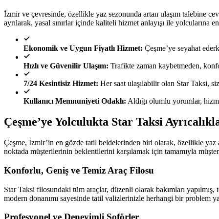
İzmir ve çevresinde, özellikle yaz sezonunda artan ulaşım talebine cev
ayrılarak, yasal sınırlar içinde kaliteli hizmet anlayışı ile yolcularına e
Ekonomik ve Uygun Fiyatlı Hizmet:
Çeşme’ye seyahat ederken
Hızlı ve Güvenilir Ulaşım:
Trafikte zaman kaybetmeden, konforlu
7/24 Kesintisiz Hizmet:
Her saat ulaşılabilir olan Star Taksi, si
Kullanıcı Memnuniyeti Odaklı:
Aldığı olumlu yorumlar, hizme
Çeşme’ye Yolculukta Star Taksi Ayrıcalıkl
Çeşme, İzmir’in en gözde tatil beldelerinden biri olarak, özellikle yaz a
noktada müşterilerinin beklentilerini karşılamak için tamamıyla müşte
Konforlu, Geniş ve Temiz Araç Filosu
Star Taksi filosundaki tüm araçlar, düzenli olarak bakımları yapılmış,
modern donanımı sayesinde tatil valizlerinizle herhangi bir problem y
Profesyonel ve Deneyimli Şoförler