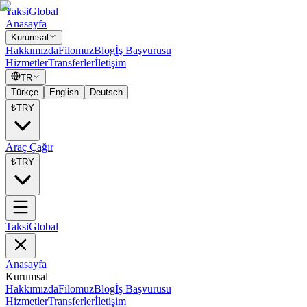
Taksi
Global
Anasayfa
Kurumsal
Hakkımızda
Filomuz
Blog
İş Başvurusu
Hizmetler
Transferler
İletişim
TR
Türkçe
English
Deutsch
₺
TRY
Araç Çağır
₺
TRY
Taksi
Global
Anasayfa
Kurumsal
Hakkımızda
Filomuz
Blog
İş Başvurusu
Hizmetler
Transferler
İletişim