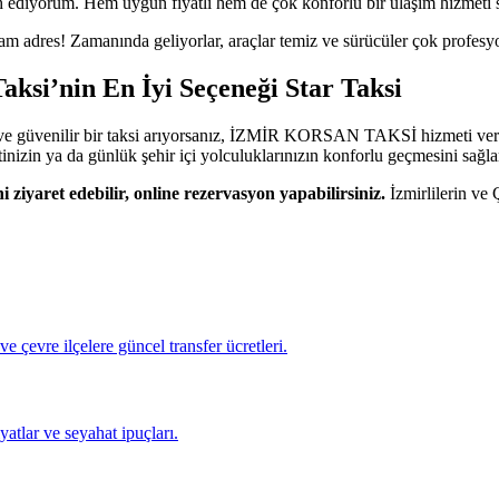
h ediyorum. Hem uygun fiyatlı hem de çok konforlu bir ulaşım hizmeti 
 tam adres! Zamanında geliyorlar, araçlar temiz ve sürücüler çok profesy
ksi’nin En İyi Seçeneği Star Taksi
e güvenilir bir taksi arıyorsanız, İZMİR KORSAN TAKSİ hizmeti veren S
atinizin ya da günlük şehir içi yolculuklarınızın konforlu geçmesini sağla
i ziyaret edebilir, online rezervasyon yapabilirsiniz.
İzmirlilerin ve Ç
evre ilçelere güncel transfer ücretleri.
atlar ve seyahat ipuçları.