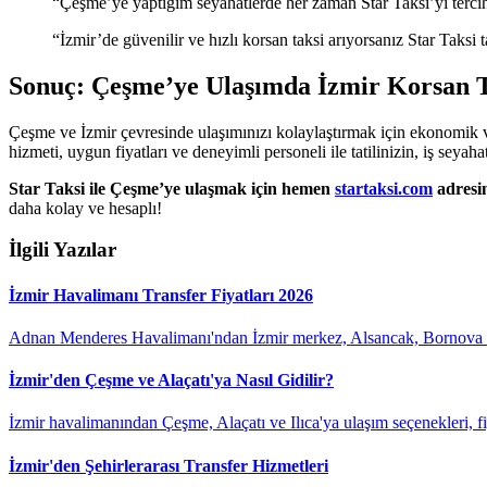
“Çeşme’ye yaptığım seyahatlerde her zaman Star Taksi’yi terci
“İzmir’de güvenilir ve hızlı korsan taksi arıyorsanız Star Taksi
Sonuç: Çeşme’ye Ulaşımda İzmir Korsan Ta
Çeşme ve İzmir çevresinde ulaşımınızı kolaylaştırmak için ekonomik v
hizmeti, uygun fiyatları ve deneyimli personeli ile tatilinizin, iş seyah
Star Taksi ile Çeşme’ye ulaşmak için hemen
startaksi.com
adresin
daha kolay ve hesaplı!
İlgili Yazılar
İzmir Havalimanı Transfer Fiyatları 2026
Adnan Menderes Havalimanı'ndan İzmir merkez, Alsancak, Bornova ve ç
İzmir'den Çeşme ve Alaçatı'ya Nasıl Gidilir?
İzmir havalimanından Çeşme, Alaçatı ve Ilıca'ya ulaşım seçenekleri, fiy
İzmir'den Şehirlerarası Transfer Hizmetleri