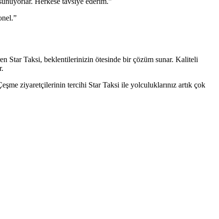
sunuyorlar. Herkese tavsiye ederim.”
onel.”
tar Taksi, beklentilerinizin ötesinde bir çözüm sunar. Kaliteli
r.
eşme ziyaretçilerinin tercihi Star Taksi ile yolculuklarınız artık çok