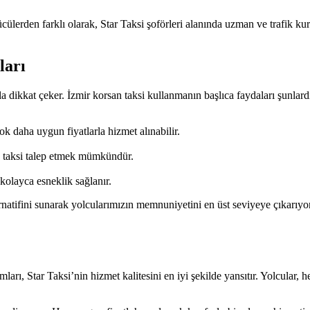
ücülerden farklı olarak, Star Taksi şoförleri alanında uzman ve trafik ku
ları
yla dikkat çeker. İzmir korsan taksi kullanmanın başlıca faydaları şunlardı
k daha uygun fiyatlarla hizmet alınabilir.
 taksi talep etmek mümkündür.
kolayca esneklik sağlanır.
ernatifini sunarak yolcularımızın memnuniyetini en üst seviyeye çıkarıy
ları, Star Taksi’nin hizmet kalitesini en iyi şekilde yansıtır. Yolcula