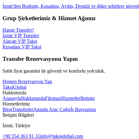
İzmir'den Bodrum, Kuşadası, Aydın, Denizli ve diğer şehirlere güvenli
Grup Şirketlerimiz & Hizmet Ağımız
Hangi Transfer?
İzmir VIP Transfer
Alaçatı VIP Taksi
Kuşadası VIP Taksi
Transfer Rezervasyonu Yapın
Sabit fiyat garantisi ile güvenli ve konforlu yolculuk.
Hemen Rezervasyon Yap
Taksi
Global
Hakkımızda
Anasayfa
Hakkımızda
Filomuz
Hizmetler
İletişim
Hizmetlerimiz
Blog
Transferler
Anında Araç Çağır
İş Başvurusu
İletişim Bilgileri
İzmir, Türkiye
+90 554 363 91 31
info@taksiglobal.com