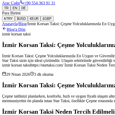
Araç Çağır
+90 554 363 91 31
TR
EN
DE
Para Birimi
₺
TRY
$
USD
€
EUR
£
GBP
Anasayfa
/
Blog
/
İzmir Korsan Taksi: Çeşme Yolculuklarınızda En Uyg
Blog'a Dön
izmir korsan taksi
İzmir Korsan Taksi: Çeşme Yolculuklarını
İzmir Korsan Taksi: Çeşme Yolculuklarınızda En Uygun ve Güvenilir Seçe
Star Taksi sizin için ideal çözümdür. Ulaşım sektöründe güvenilirliği
izmir korsan taksihttps://startaksi.com/ İzmir Korsan Taksi Neden Ter
29 Nisan 2026
3
dk okuma
İzmir Korsan Taksi: Çeşme Yolculuklarını
Çeşme tatilinizi planlarken, konforlu, hızlı ve uygun fiyatlı ulaşım alte
memnuniyetini ön planda tutan Star Taksi, özellikle Çeşme rotasında 
İzmir Korsan Taksi Neden Tercih Edilmeli