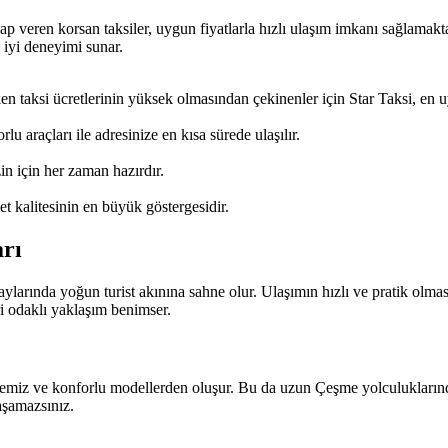
ap veren korsan taksiler, uygun fiyatlarla hızlı ulaşım imkanı sağlamak
n iyi deneyimi sunar.
 taksi ücretlerinin yüksek olmasından çekinenler için Star Taksi, en uy
 araçları ile adresinize en kısa sürede ulaşılır.
zin için her zaman hazırdır.
t kalitesinin en büyük göstergesidir.
arı
ylarında yoğun turist akınına sahne olur. Ulaşımın hızlı ve pratik olması, 
ri odaklı yaklaşım benimser.
 temiz ve konforlu modellerden oluşur. Bu da uzun Çeşme yolculuklarında
aşamazsınız.